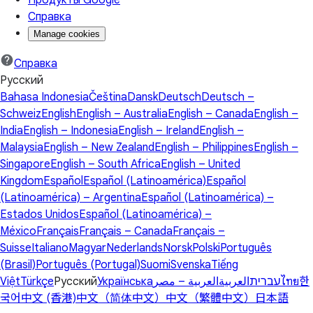
Продукты Google
Справка
Manage cookies
Справка
Русский
Bahasa Indonesia
Čeština
Dansk
Deutsch
Deutsch –
Schweiz
English
English – Australia
English – Canada
English –
India
English – Indonesia
English – Ireland
English –
Malaysia
English – New Zealand
English – Philippines
English –
Singapore
English – South Africa
English – United
Kingdom
Español
Español (Latinoamérica)
Español
(Latinoamérica) – Argentina
Español (Latinoamérica) –
Estados Unidos
Español (Latinoamérica) –
México
Français
Français – Canada
Français –
Suisse
Italiano
Magyar
Nederlands
Norsk
Polski
Português
(Brasil)
Português (Portugal)
Suomi
Svenska
Tiếng
Việt
Türkçe
Русский
Українська
العربية – مصر
العربية
עברית
ไทย
한
국어
中文 (香港)
中文（简体中文）
中文（繁體中文）
日本語