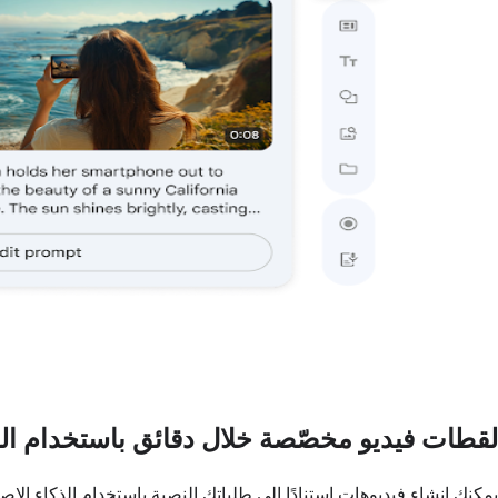
لقطات فيديو مخصّصة خلال دقائق باستخدام ال
يمكنك إنشاء فيديوهات استنادًا إلى طلباتك النصية باستخدام الذكاء ال