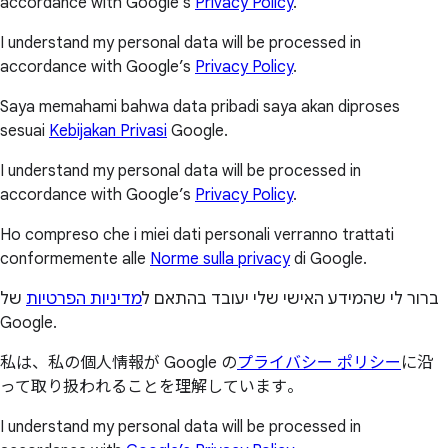
accordance with Google’s
Privacy Policy
.
I understand my personal data will be processed in
accordance with Google’s
Privacy Policy
.
Saya memahami bahwa data pribadi saya akan diproses
sesuai
Kebijakan Privasi
Google.
I understand my personal data will be processed in
accordance with Google’s
Privacy Policy
.
Ho compreso che i miei dati personali verranno trattati
conformemente alle
Norme sulla privacy
di Google.
ברור לי שהמידע האישי שלי יעובד בהתאם ל
מדיניות הפרטיות
של
Google.
私は、私の個人情報が Google の
プライバシー ポリシー
に沿
って取り扱われることを理解しています。
I understand my personal data will be processed in