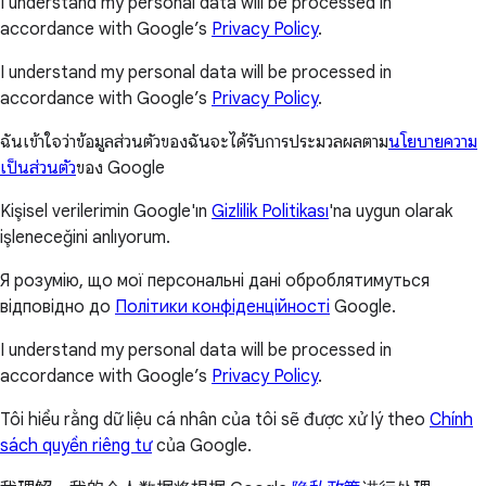
I understand my personal data will be processed in
accordance with Google’s
Privacy Policy
.
I understand my personal data will be processed in
accordance with Google’s
Privacy Policy
.
ฉันเข้าใจว่าข้อมูลส่วนตัวของฉันจะได้รับการประมวลผลตาม
นโยบายความ
เป็นส่วนตัว
ของ Google
Kişisel verilerimin Google'ın
Gizlilik Politikası
'na uygun olarak
işleneceğini anlıyorum.
Я розумію, що мої персональні дані оброблятимуться
відповідно до
Політики конфіденційності
Google.
I understand my personal data will be processed in
accordance with Google’s
Privacy Policy
.
Tôi hiểu rằng dữ liệu cá nhân của tôi sẽ được xử lý theo
Chính
sách quyền riêng tư
của Google.