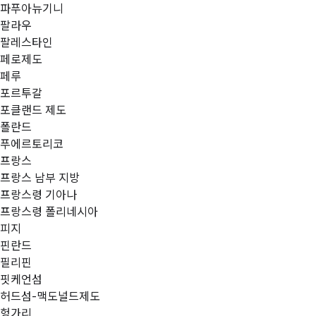
파푸아뉴기니
팔라우
팔레스타인
페로제도
페루
포르투갈
포클랜드 제도
폴란드
푸에르토리코
프랑스
프랑스 남부 지방
프랑스령 기아나
프랑스령 폴리네시아
피지
핀란드
필리핀
핏케언섬
허드섬-맥도널드제도
헝가리