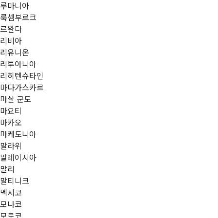
루마니아
룩셈부르크
르완다
리비아
리유니온
리투아니아
리히텐슈타인
마다가스카르
마샬 군도
마요티
마카오
마케도니아
말라위
말레이시아
말리
말티니크
멕시코
모나코
모로코