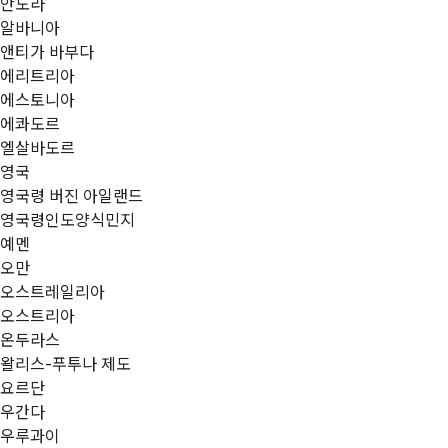
안도라
알바니아
앤티가 바부다
에리트리아
에스토니아
에콰도르
엘살바도르
영국
영국령 버진 아일랜드
영국령인도양식민지
예멘
오만
오스트레일리아
오스트리아
온두라스
왈리스-푸투나 제도
요르단
우간다
우루과이