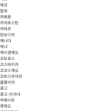
체코
칠레
카메룬
카자흐스탄
카타르
캄보디아
캐나다
케냐
케이맨제도
코모로스
코스타리카
코코스제도
코트디부아르
콜롬비아
콩고
콩고-킨샤사
쿠웨이트
쿡제도