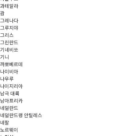
과테말라
괌
그레나다
그루지야
그리스
그린란드
기네비쏘
기니
까뽀베르데
나미비아
나우루
나이지리아
남극 대륙
남아프리카
네덜란드
네덜란드령 안틸레스
네팔
노르웨이