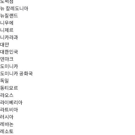
노퍽섬
뉴 칼레도니아
뉴질랜드
니우에
니제르
니카라과
대만
대한민국
덴마크
도미니카
도미니카 공화국
독일
동티모르
라오스
라이베리아
라트비아
러시아
레바논
레소토