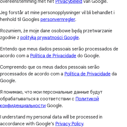
overeenstemming met het
Privacybeleid
van Google.
Jeg forstår at mine personopplysninger vil bli behandlet i
henhold til Googles
personvernregler
.
Rozumiem, że moje dane osobowe będą przetwarzanie
zgodnie z
polityką prywatności Google
.
Entendo que meus dados pessoais serão processados de
acordo com a
Política de Privacidade
do Google.
Compreendo que os meus dados pessoais serão
processados de acordo com a
Política de Privacidade
da
Google.
Я понимаю, что мои персональные данные будут
обрабатываться в соответствии с
Политикой
конфиденциальности
Google.
I understand my personal data will be processed in
accordance with Google’s
Privacy Policy
.