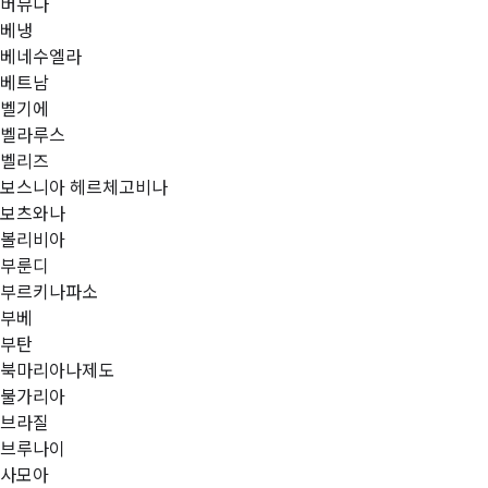
버뮤다
베냉
베네수엘라
베트남
벨기에
벨라루스
벨리즈
보스니아 헤르체고비나
보츠와나
볼리비아
부룬디
부르키나파소
부베
부탄
북마리아나제도
불가리아
브라질
브루나이
사모아