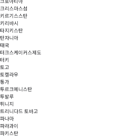
크로아티아
크리스마스섬
키르기스스탄
키리바시
타지키스탄
탄자니아
태국
터크스케이커스제도
터키
토고
토켈라우
통가
투르크메니스탄
투발루
튀니지
트리니다드 토바고
파나마
파라과이
파키스탄