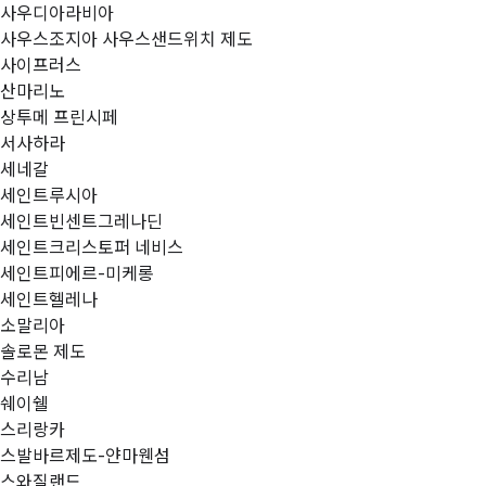
사우디아라비아
사우스조지아 사우스샌드위치 제도
사이프러스
산마리노
상투메 프린시페
서사하라
세네갈
세인트루시아
세인트빈센트그레나딘
세인트크리스토퍼 네비스
세인트피에르-미케롱
세인트헬레나
소말리아
솔로몬 제도
수리남
쉐이쉘
스리랑카
스발바르제도-얀마웬섬
스와질랜드