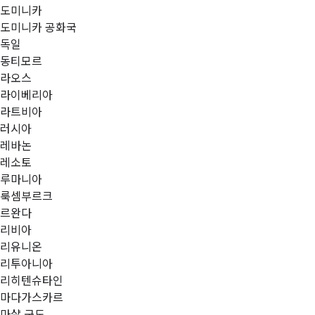
도미니카
도미니카 공화국
독일
동티모르
라오스
라이베리아
라트비아
러시아
레바논
레소토
루마니아
룩셈부르크
르완다
리비아
리유니온
리투아니아
리히텐슈타인
마다가스카르
마샬 군도