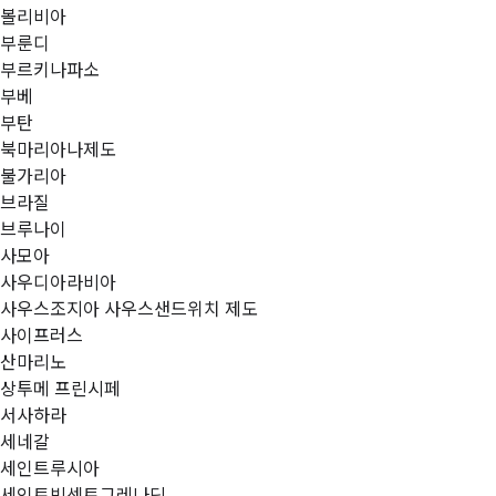
볼리비아
부룬디
부르키나파소
부베
부탄
북마리아나제도
불가리아
브라질
브루나이
사모아
사우디아라비아
사우스조지아 사우스샌드위치 제도
사이프러스
산마리노
상투메 프린시페
서사하라
세네갈
세인트루시아
세인트빈센트그레나딘