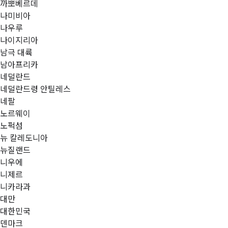
까뽀베르데
나미비아
나우루
나이지리아
남극 대륙
남아프리카
네덜란드
네덜란드령 안틸레스
네팔
노르웨이
노퍽섬
뉴 칼레도니아
뉴질랜드
니우에
니제르
니카라과
대만
대한민국
덴마크