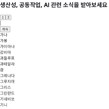
생산성, 공동작업, AI 관련 소식을 받아보세요
1
2
계속
가나
가봉
가이아나
감비아
과들루프
과테말라
괌
그레나다
그루지야
그리스
그린란드
기네비쏘
기니