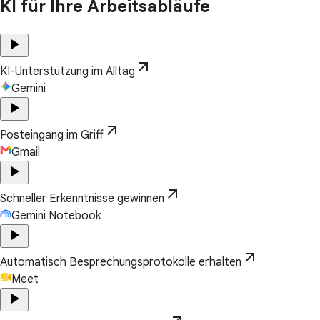
KI für Ihre Arbeitsabläufe
play_arrow
arrow_outward
KI-Unterstützung im Alltag
Gemini
play_arrow
arrow_outward
Posteingang im Griff
Gmail
play_arrow
arrow_outward
Schneller Erkenntnisse gewinnen
Gemini Notebook
play_arrow
arrow_outward
Automatisch Besprechungsprotokolle erhalten
Meet
play_arrow