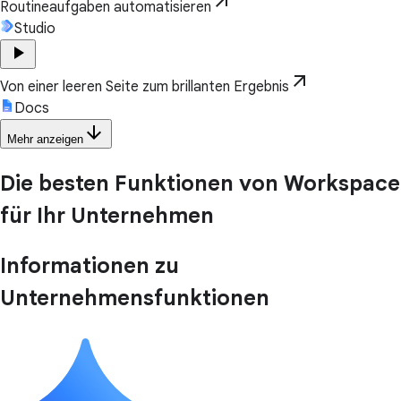
arrow_outward
Routineaufgaben automatisieren
Studio
play_arrow
arrow_outward
Von einer leeren Seite zum brillanten Ergebnis
Docs
arrow_downward
Mehr anzeigen
Die besten Funktionen von Workspace
für Ihr Unternehmen
Informationen zu
Unternehmensfunktionen