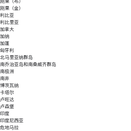
刚果（布）
刚果（金）
利比亚
利比里亚
加拿大
加纳
加蓬
匈牙利
北马里亚纳群岛
南乔治亚岛和南桑威齐群岛
南极洲
南非
博茨瓦纳
卡塔尔
卢旺达
卢森堡
印度
印度尼西亚
危地马拉