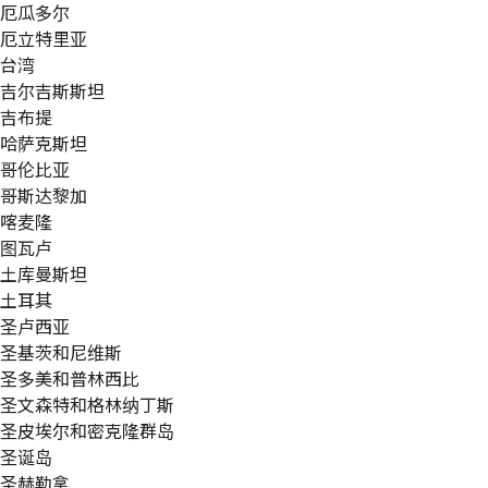
厄瓜多尔
厄立特里亚
台湾
吉尔吉斯斯坦
吉布提
哈萨克斯坦
哥伦比亚
哥斯达黎加
喀麦隆
图瓦卢
土库曼斯坦
土耳其
圣卢西亚
圣基茨和尼维斯
圣多美和普林西比
圣文森特和格林纳丁斯
圣皮埃尔和密克隆群岛
圣诞岛
圣赫勒拿