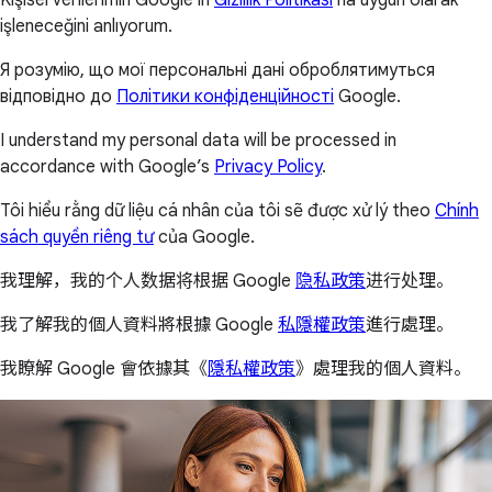
işleneceğini anlıyorum.
Я розумію, що мої персональні дані оброблятимуться
відповідно до
Політики конфіденційності
Google.
I understand my personal data will be processed in
accordance with Google’s
Privacy Policy
.
Tôi hiểu rằng dữ liệu cá nhân của tôi sẽ được xử lý theo
Chính
sách quyền riêng tư
của Google.
我理解，我的个人数据将根据 Google
隐私政策
进行处理。
我了解我的個人資料將根據 Google
私隱權政策
進行處理。
我瞭解 Google 會依據其《
隱私權政策
》處理我的個人資料。