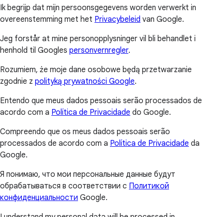
Ik begrijp dat mijn persoonsgegevens worden verwerkt in
overeenstemming met het
Privacybeleid
van Google.
Jeg forstår at mine personopplysninger vil bli behandlet i
henhold til Googles
personvernregler
.
Rozumiem, że moje dane osobowe będą przetwarzanie
zgodnie z
polityką prywatności Google
.
Entendo que meus dados pessoais serão processados de
acordo com a
Política de Privacidade
do Google.
Compreendo que os meus dados pessoais serão
processados de acordo com a
Política de Privacidade
da
Google.
Я понимаю, что мои персональные данные будут
обрабатываться в соответствии с
Политикой
конфиденциальности
Google.
I understand my personal data will be processed in