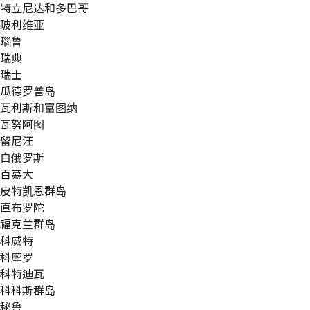
特立尼达和多巴哥
玻利维亚
瑙鲁
瑞典
瑞士
瓜德罗普岛
瓦利斯和富图纳
瓦努阿图
留尼汪
白俄罗斯
百慕大
皮特凯恩群岛
直布罗陀
福克兰群岛
科威特
科摩罗
科特迪瓦
科科斯群岛
秘鲁