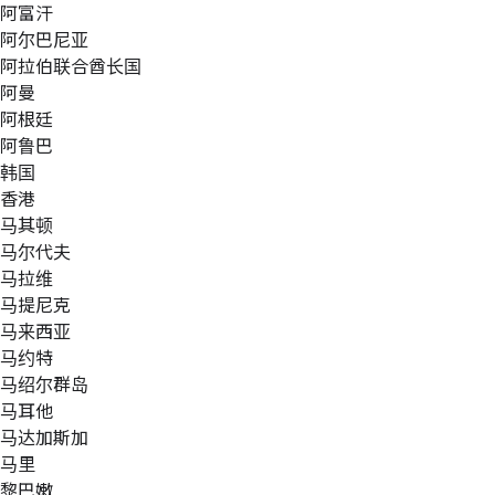
阿富汗
阿尔巴尼亚
阿拉伯联合酋长国
阿曼
阿根廷
阿鲁巴
韩国
香港
马其顿
马尔代夫
马拉维
马提尼克
马来西亚
马约特
马绍尔群岛
马耳他
马达加斯加
马里
黎巴嫩