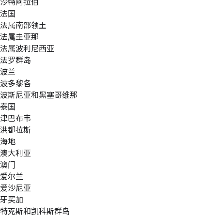
沙特阿拉伯
法国
法属南部领土
法属圭亚那
法属波利尼西亚
法罗群岛
波兰
波多黎各
波斯尼亚和黑塞哥维那
泰国
津巴布韦
洪都拉斯
海地
澳大利亚
澳门
爱尔兰
爱沙尼亚
牙买加
特克斯和凯科斯群岛