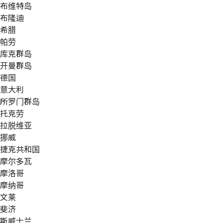
布维特岛
布隆迪
希腊
帕劳
库克群岛
开曼群岛
德国
意大利
所罗门群岛
托克劳
拉脱维亚
挪威
捷克共和国
摩尔多瓦
摩洛哥
摩纳哥
文莱
斐济
斯威士兰