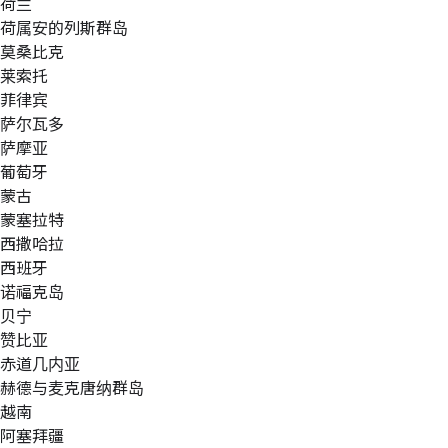
荷兰
荷属安的列斯群岛
莫桑比克
莱索托
菲律宾
萨尔瓦多
萨摩亚
葡萄牙
蒙古
蒙塞拉特
西撒哈拉
西班牙
诺福克岛
贝宁
赞比亚
赤道几内亚
赫德与麦克唐纳群岛
越南
阿塞拜疆