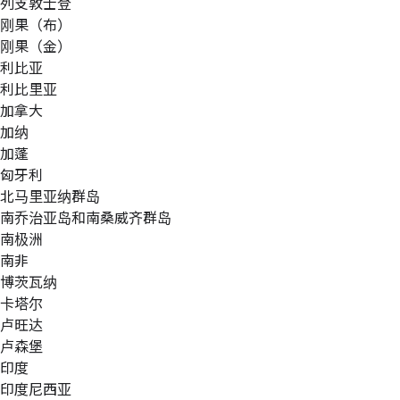
列支敦士登
刚果（布）
刚果（金）
利比亚
利比里亚
加拿大
加纳
加蓬
匈牙利
北马里亚纳群岛
南乔治亚岛和南桑威齐群岛
南极洲
南非
博茨瓦纳
卡塔尔
卢旺达
卢森堡
印度
印度尼西亚