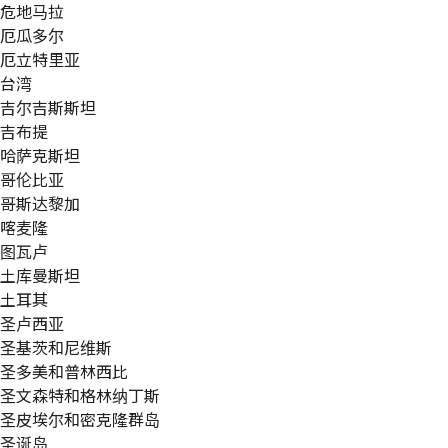
危地马拉
厄瓜多尔
厄立特里亚
台湾
吉尔吉斯斯坦
吉布提
哈萨克斯坦
哥伦比亚
哥斯达黎加
喀麦隆
图瓦卢
土库曼斯坦
土耳其
圣卢西亚
圣基茨和尼维斯
圣多美和普林西比
圣文森特和格林纳丁斯
圣皮埃尔和密克隆群岛
圣诞岛