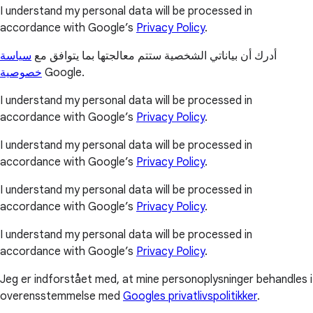
I understand my personal data will be processed in
accordance with Google’s
Privacy Policy
.
أدرك أن بياناتي الشخصية ستتم معالجتها بما يتوافق مع
سياسة
خصوصية
Google.
I understand my personal data will be processed in
accordance with Google’s
Privacy Policy
.
I understand my personal data will be processed in
accordance with Google’s
Privacy Policy
.
I understand my personal data will be processed in
accordance with Google’s
Privacy Policy
.
I understand my personal data will be processed in
accordance with Google’s
Privacy Policy
.
Jeg er indforstået med, at mine personoplysninger behandles i
overensstemmelse med
Googles privatlivspolitikker
.