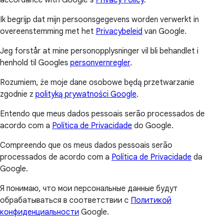
Ik begrijp dat mijn persoonsgegevens worden verwerkt in
overeenstemming met het
Privacybeleid
van Google.
Jeg forstår at mine personopplysninger vil bli behandlet i
henhold til Googles
personvernregler
.
Rozumiem, że moje dane osobowe będą przetwarzanie
zgodnie z
polityką prywatności Google
.
Entendo que meus dados pessoais serão processados de
acordo com a
Política de Privacidade
do Google.
Compreendo que os meus dados pessoais serão
processados de acordo com a
Política de Privacidade
da
Google.
Я понимаю, что мои персональные данные будут
обрабатываться в соответствии с
Политикой
конфиденциальности
Google.