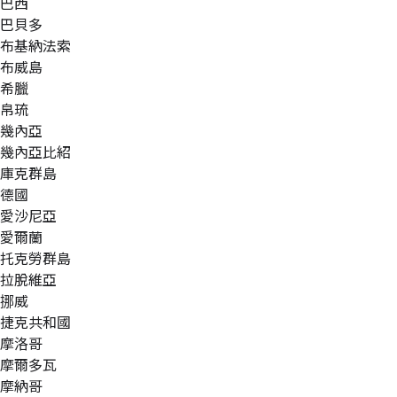
巴西
巴貝多
布基納法索
布威島
希臘
帛琉
幾內亞
幾內亞比紹
庫克群島
德國
愛沙尼亞
愛爾蘭
托克勞群島
拉脫維亞
挪威
捷克共和國
摩洛哥
摩爾多瓦
摩納哥