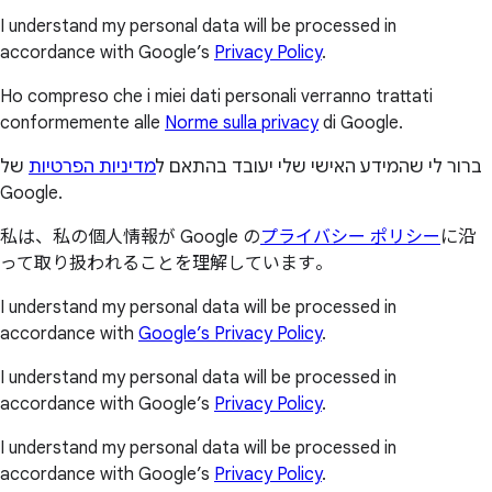
I understand my personal data will be processed in
accordance with Google’s
Privacy Policy
.
Ho compreso che i miei dati personali verranno trattati
conformemente alle
Norme sulla privacy
di Google.
ברור לי שהמידע האישי שלי יעובד בהתאם ל
מדיניות הפרטיות
של
Google.
私は、私の個人情報が Google の
プライバシー ポリシー
に沿
って取り扱われることを理解しています。
I understand my personal data will be processed in
accordance with
Google’s Privacy Policy
.
I understand my personal data will be processed in
accordance with Google’s
Privacy Policy
.
I understand my personal data will be processed in
accordance with Google’s
Privacy Policy
.