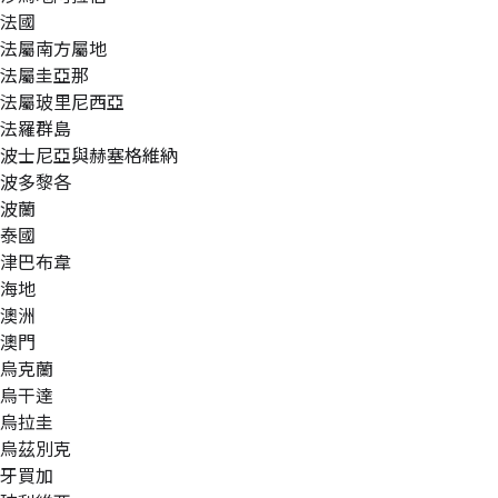
法國
法屬南方屬地
法屬圭亞那
法屬玻里尼西亞
法羅群島
波士尼亞與赫塞格維納
波多黎各
波蘭
泰國
津巴布韋
海地
澳洲
澳門
烏克蘭
烏干達
烏拉圭
烏茲別克
牙買加