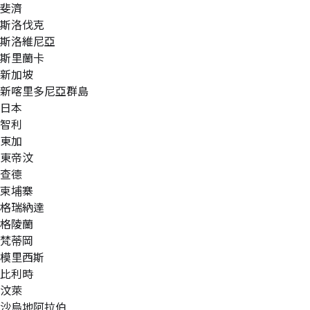
斐濟
斯洛伐克
斯洛維尼亞
斯里蘭卡
新加坡
新喀里多尼亞群島
日本
智利
東加
東帝汶
查德
柬埔寨
格瑞納達
格陵蘭
梵蒂岡
模里西斯
比利時
汶萊
沙烏地阿拉伯