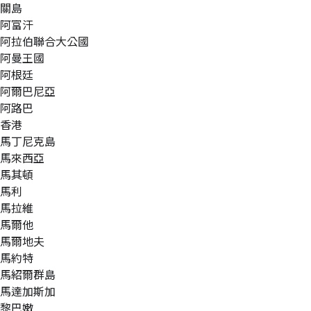
關島
阿富汗
阿拉伯聯合大公國
阿曼王國
阿根廷
阿爾巴尼亞
阿路巴
香港
馬丁尼克島
馬來西亞
馬其頓
馬利
馬拉維
馬爾他
馬爾地夫
馬約特
馬紹爾群島
馬達加斯加
黎巴嫩