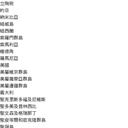
立陶宛
約旦
納米比亞
紐威島
紐西蘭
索羅門群島
索馬利亞
維德角
羅馬尼亞
美國
美屬維京群島
美屬薩摩亞群島
美屬邊疆群島
義大利
聖克里斯多福及尼維斯
聖多美及普林西比
聖文森及格瑞那丁
聖皮埃爾和密克隆群島
聖誕島