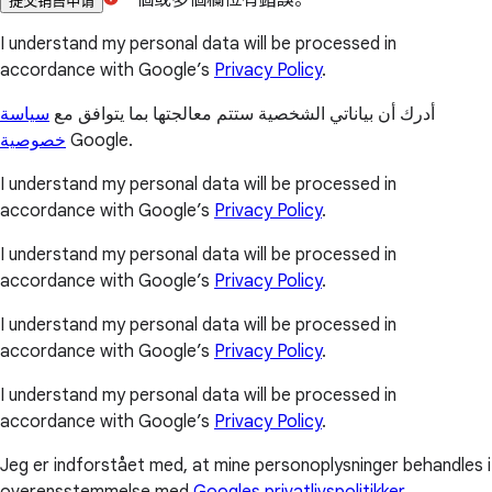
提交销售申请
I understand my personal data will be processed in
accordance with Google’s
Privacy Policy
.
أدرك أن بياناتي الشخصية ستتم معالجتها بما يتوافق مع
سياسة
خصوصية
Google.
I understand my personal data will be processed in
accordance with Google’s
Privacy Policy
.
I understand my personal data will be processed in
accordance with Google’s
Privacy Policy
.
I understand my personal data will be processed in
accordance with Google’s
Privacy Policy
.
I understand my personal data will be processed in
accordance with Google’s
Privacy Policy
.
Jeg er indforstået med, at mine personoplysninger behandles i
overensstemmelse med
Googles privatlivspolitikker
.