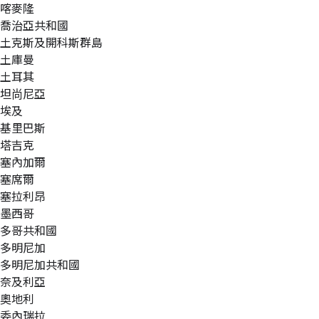
喀麥隆
喬治亞共和國
土克斯及開科斯群島
土庫曼
土耳其
坦尚尼亞
埃及
基里巴斯
塔吉克
塞內加爾
塞席爾
塞拉利昂
墨西哥
多哥共和國
多明尼加
多明尼加共和國
奈及利亞
奧地利
委內瑞拉