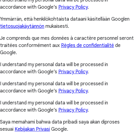
accordance with Google’s
Privacy Policy
.
Ymmärrän, että henkilökohtaista dataani käsitellään Googlen
tietosuojakäytännön
mukaisesti.
Je comprends que mes données à caractère personnel seront
traitées conformément aux
Règles de confidentialité
de
Google.
I understand my personal data will be processed in
accordance with Google’s
Privacy Policy
.
I understand my personal data will be processed in
accordance with Google’s
Privacy Policy
.
I understand my personal data will be processed in
accordance with Google’s
Privacy Policy
.
Saya memahami bahwa data pribadi saya akan diproses
sesuai
Kebijakan Privasi
Google.