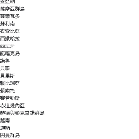
蓋亞納
薩摩亞群島
薩爾瓦多
蘇利南
衣索比亞
西撒哈拉
西班牙
諾福克島
諾魯
貝寧
貝里斯
賴比瑞亞
賴索扥
賽普勒斯
赤道幾內亞
赫德與麥克當諾群島
越南
迦納
開曼群島