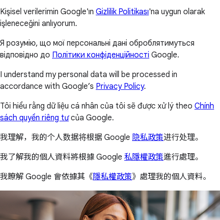
Kişisel verilerimin Google'ın
Gizlilik Politikası
'na uygun olarak
işleneceğini anlıyorum.
Я розумію, що мої персональні дані оброблятимуться
відповідно до
Політики конфіденційності
Google.
I understand my personal data will be processed in
accordance with Google’s
Privacy Policy
.
Tôi hiểu rằng dữ liệu cá nhân của tôi sẽ được xử lý theo
Chính
sách quyền riêng tư
của Google.
我理解，我的个人数据将根据 Google
隐私政策
进行处理。
我了解我的個人資料將根據 Google
私隱權政策
進行處理。
我瞭解 Google 會依據其《
隱私權政策
》處理我的個人資料。