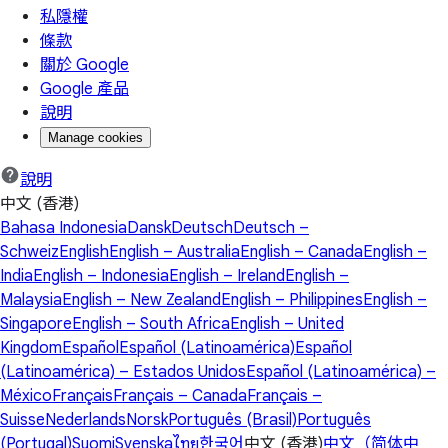
私隱權
條款
關於 Google
Google 產品
說明
Manage cookies
說明
中文 (香港)
Bahasa Indonesia
Dansk
Deutsch
Deutsch –
Schweiz
English
English – Australia
English – Canada
English –
India
English – Indonesia
English – Ireland
English –
Malaysia
English – New Zealand
English – Philippines
English –
Singapore
English – South Africa
English – United
Kingdom
Español
Español (Latinoamérica)
Español
(Latinoamérica) – Estados Unidos
Español (Latinoamérica) –
México
Français
Français – Canada
Français –
Suisse
Nederlands
Norsk
Português (Brasil)
Português
(Portugal)
Suomi
Svenska
ไทย
한국어
中文 (香港)
中文（简体中