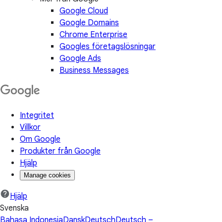
Google Cloud
Google Domains
Chrome Enterprise
Googles företagslösningar
Google Ads
Business Messages
Integritet
Villkor
Om Google
Produkter från Google
Hjälp
Manage cookies
Hjälp
Svenska
Bahasa Indonesia
Dansk
Deutsch
Deutsch –