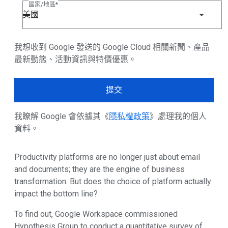
國家/地區
美國
我想收到 Google 發送的 Google Cloud 相關新聞、產品
最新動態、活動資訊與特價優惠。
提交
我瞭解 Google 會依據其《
隱私權政策
》處理我的個人
資料。
Productivity platforms are no longer just about email
and documents; they are the engine of business
transformation. But does the choice of platform actually
impact the bottom line?
To find out, Google Workspace commissioned
Hypothesis Group to conduct a quantitative survey of