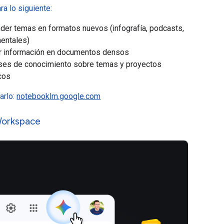
ra lo siguiente:
er temas en formatos nuevos (infografía, podcasts,
entales)
r información en documentos densos
ses de conocimiento sobre temas y proyectos
cos
arlo:
notebooklm.google.com
Workspace