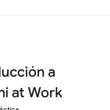
ducción a
i at Work
áctica