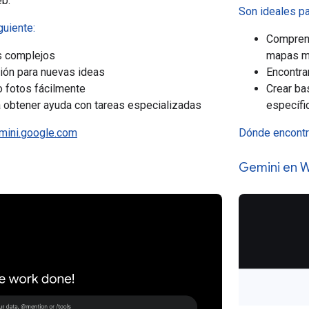
eb.
Son ideales pa
guiente:
Comprend
s complejos
mapas m
ción para nuevas ideas
Encontra
o fotos fácilmente
Crear ba
 obtener ayuda con tareas especializadas
específi
mini.google.com
Dónde encontr
Gemini en 