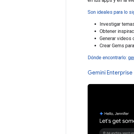
en tus apps y en la W
Son ideales para lo si
Investigar tema
Obtener inspira
Generar videos 
Crear Gems para
Dónde encontrarlo:
ge
Gemini Enterprise