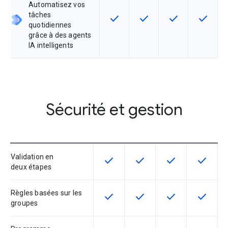
Automatisez vos
tâches
check
check
check
check
Cette fonctionnalité est disponib
Cette fonctionnalité est 
Cette fonctionnal
Cette fo
quotidiennes
grâce à des agents
IA intelligents
Sécurité et gestion
Validation en
check
check
check
check
Cette fonctionnalité est disponible
Cette fonctionnalité est d
Cette fonctionnal
Cette fon
deux étapes
Règles basées sur les
check
check
check
check
Cette fonctionnalité est disponible
Cette fonctionnalité est d
Cette fonctionnal
Cette fon
groupes