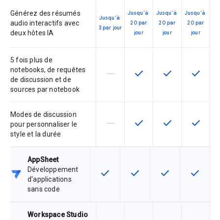
Générez des résumés
Jusqu'à
Jusqu'à
Jusqu'à
Jusqu'à
audio interactifs avec
20 par
20 par
20 par
3 par jour
deux hôtes IA
jour
jour
jour
5 fois plus de
notebooks, de requêtes
horizontal_rule
check
check
check
Cette fonctionnalité n'est pas co
Cette fonctionnalité est 
Cette fonctionnal
Cette fo
de discussion et de
sources par notebook
Modes de discussion
horizontal_rule
check
check
check
Cette fonctionnalité n'est pas co
Cette fonctionnalité est 
Cette fonctionnal
Cette fo
pour personnaliser le
style et la durée
AppSheet
Développement
check
check
check
check
Cette fonctionnalité est disponible
Cette fonctionnalité est d
Cette fonctionnal
Cette fon
d'applications
sans code
Workspace Studio