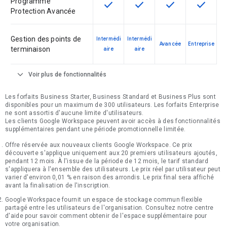
Programme
check
check
check
check
Cette fonctionnalité est disponible
Cette fonctionnalité est d
Cette fonctionnal
Cette fon
Protection Avancée
Gestion des points de
Intermédi
Intermédi
Avancée
Entreprise
terminaison
aire
aire
expand_more
Voir plus de fonctionnalités
Les forfaits Business Starter, Business Standard et Business Plus sont
disponibles pour un maximum de 300 utilisateurs. Les forfaits Enterprise
ne sont assortis d'aucune limite d'utilisateurs.
Les clients Google Workspace peuvent avoir accès à des fonctionnalités
supplémentaires pendant une période promotionnelle limitée.
Offre réservée aux nouveaux clients Google Workspace. Ce prix
découverte s'applique uniquement aux 20 premiers utilisateurs ajoutés,
pendant 12 mois. À l'issue de la période de 12 mois, le tarif standard
s'appliquera à l'ensemble des utilisateurs. Le prix réel par utilisateur peut
varier d'environ 0,01 % en raison des arrondis. Le prix final sera affiché
avant la finalisation de l'inscription.
Google Workspace fournit un espace de stockage commun flexible
partagé entre les utilisateurs de l'organisation. Consultez notre centre
d'aide pour savoir comment obtenir de l'espace supplémentaire pour
votre organisation.