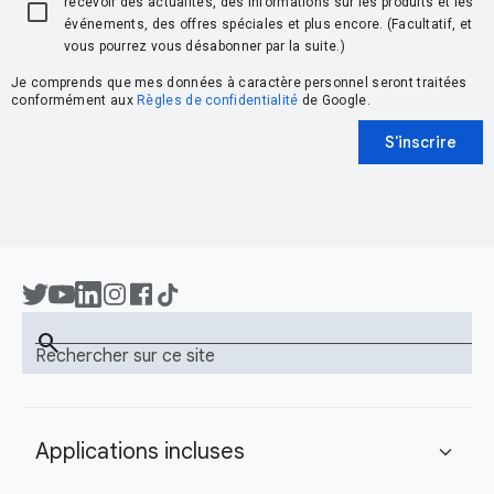
recevoir des actualités, des informations sur les produits et les
événements, des offres spéciales et plus encore. (Facultatif, et
vous pourrez vous désabonner par la suite.)
Je comprends que mes données à caractère personnel seront traitées
conformément aux
Règles de confidentialité
de Google.
S'inscrire
search
Rechercher sur ce site
Applications incluses
expand_more