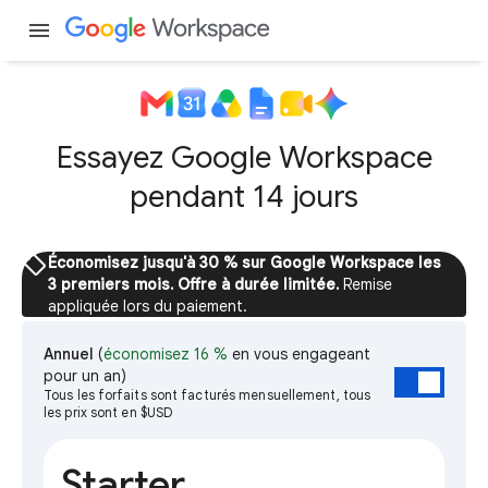
menu
Essayez Google Workspace
pendant 14 jours
sell
Économisez jusqu'à 30 % sur Google Workspace les
3 premiers mois. Offre à durée limitée.
Remise
appliquée lors du paiement.
Annuel
(
économisez 16 %
en vous engageant
pour un an)
Tous les forfaits sont facturés mensuellement, tous
les prix sont en $USD
Starter