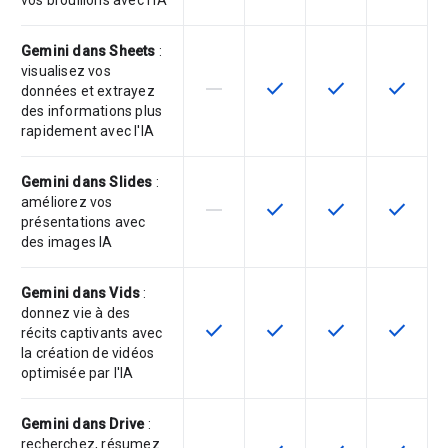
vos brouillons avec l'IA
Gemini dans Sheets
:
visualisez vos
horizontal_rule
check
check
check
Cette fonctionnalité n'est pas com
Cette fonctionnalité est d
Cette fonctionnal
Cette fon
données et extrayez
des informations plus
rapidement avec l'IA
Gemini dans Slides
:
améliorez vos
horizontal_rule
check
check
check
Cette fonctionnalité n'est pas com
Cette fonctionnalité est d
Cette fonctionnal
Cette fon
présentations avec
des images IA
Gemini dans Vids
:
donnez vie à des
check
check
check
check
Cette fonctionnalité est disponible
Cette fonctionnalité est d
Cette fonctionnal
Cette fon
récits captivants avec
la création de vidéos
optimisée par l'IA
Gemini dans Drive
:
recherchez, résumez