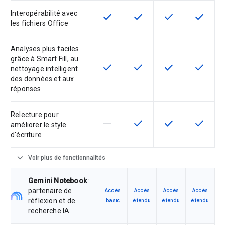
Interopérabilité avec
check
check
check
check
Cette fonctionnalité est disponible
Cette fonctionnalité est d
Cette fonctionnal
Cette fon
les fichiers Office
Analyses plus faciles
grâce à Smart Fill, au
check
check
check
check
Cette fonctionnalité est disponible
Cette fonctionnalité est d
Cette fonctionnal
Cette fon
nettoyage intelligent
des données et aux
réponses
Relecture pour
horizontal_rule
check
check
check
Cette fonctionnalité n'est pas com
Cette fonctionnalité est d
Cette fonctionnal
Cette fon
améliorer le style
d'écriture
expand_more
Voir plus de fonctionnalités
Gemini Notebook
:
partenaire de
Accès
Accès
Accès
Accès
réflexion et de
basic
étendu
étendu
étendu
recherche IA