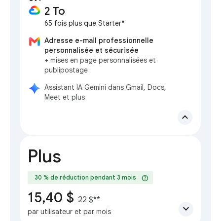
2 To
65 fois plus que Starter*
Adresse e-mail professionnelle
personnalisée et sécurisée
+ mises en page personnalisées et
publipostage
Assistant IA Gemini dans Gmail, Docs,
Meet et plus
expand_less
Plus
help
30 % de réduction pendant 3 mois
15,40 $
22 $
**
expand_more
par utilisateur et par mois