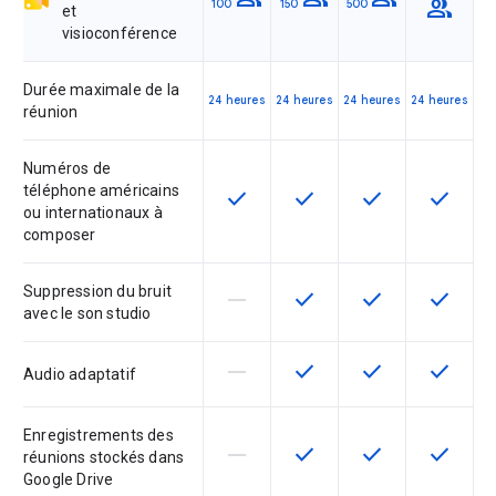
group
100
150
500
et
visioconférence
Durée maximale de la
24 heures
24 heures
24 heures
24 heures
réunion
Numéros de
téléphone américains
check
check
check
check
Cette fonctionnalité est disponible
Cette fonctionnalité est d
Cette fonctionnal
Cette fon
ou internationaux à
composer
Suppression du bruit
horizontal_rule
check
check
check
Cette fonctionnalité n'est pas com
Cette fonctionnalité est d
Cette fonctionnal
Cette fon
avec le son studio
horizontal_rule
check
check
check
Cette fonctionnalité n'est pas com
Cette fonctionnalité est d
Cette fonctionnal
Cette fon
Audio adaptatif
Enregistrements des
horizontal_rule
check
check
check
Cette fonctionnalité n'est pas com
Cette fonctionnalité est d
Cette fonctionnal
Cette fon
réunions stockés dans
Google Drive