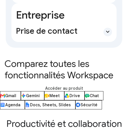
Entreprise
Prise de contact
expand_more
Comparez toutes les
fonctionnalités Workspace
Accéder au produit
Gmail
Gemini
Meet
Drive
Chat
Agenda
Docs, Sheets, Slides
Sécurité
Productivité et collaboration