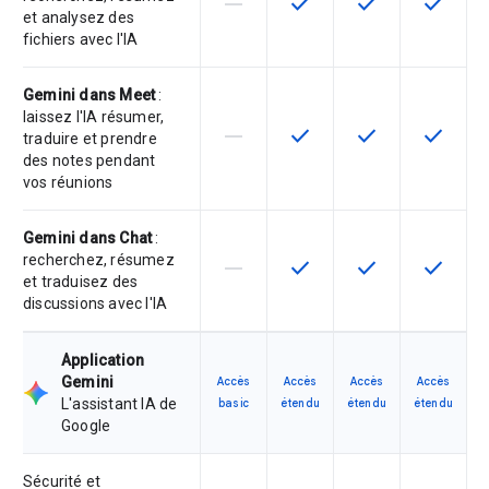
horizontal_rule
check
check
check
Cette fonctionnalité n'est pas com
Cette fonctionnalité est d
Cette fonctionnal
Cette fon
et analysez des
fichiers avec l'IA
Gemini dans Meet
:
laissez l'IA résumer,
horizontal_rule
check
check
check
Cette fonctionnalité n'est pas com
Cette fonctionnalité est d
Cette fonctionnal
Cette fon
traduire et prendre
des notes pendant
vos réunions
Gemini dans Chat
:
recherchez, résumez
horizontal_rule
check
check
check
Cette fonctionnalité n'est pas com
Cette fonctionnalité est d
Cette fonctionnal
Cette fon
et traduisez des
discussions avec l'IA
Application
Gemini
Accès
Accès
Accès
Accès
L'assistant IA de
basic
étendu
étendu
étendu
Google
Sécurité et