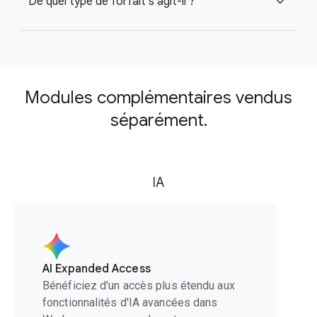
De quel type de forfait s'agit-il ?
expand_more
Modules complémentaires vendus
séparément.
IA
AI Expanded Access
Bénéficiez d'un accès plus étendu aux
fonctionnalités d'IA avancées dans