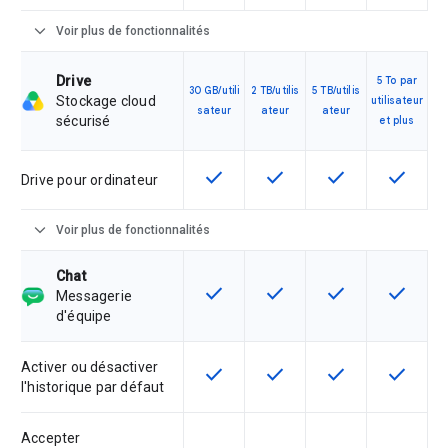
expand_more
Voir plus de fonctionnalités
Drive
5 To par
30 GB/utili
2 TB/utilis
5 TB/utilis
Stockage cloud
utilisateur
sateur
ateur
ateur
sécurisé
et plus
check
check
check
check
Cette fonctionnalité est disponible
Cette fonctionnalité est d
Cette fonctionnal
Cette fon
Drive pour ordinateur
expand_more
Voir plus de fonctionnalités
Chat
check
check
check
check
Cette fonctionnalité est disponible
Cette fonctionnalité est d
Cette fonctionnal
Cette fon
Messagerie
d'équipe
Activer ou désactiver
check
check
check
check
Cette fonctionnalité est disponible
Cette fonctionnalité est d
Cette fonctionnal
Cette fon
l'historique par défaut
Accepter