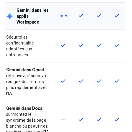
Gemini dans les
check
check
check
Cette fonctionnalité est d
Cette fonctionnal
Cette fon
applis
Limité
Workspace
Sécurité et
confidentialité
check
check
check
check
Cette fonctionnalité est disponible
Cette fonctionnalité est d
Cette fonctionnal
Cette fon
adaptées aux
entreprises
Gemini dans Gmail
:
retrouvez, résumez et
check
check
check
check
Cette fonctionnalité est disponible
Cette fonctionnalité est d
Cette fonctionnal
Cette fon
rédigez des e-mails
plus rapidement avec
l'IA
Gemini dans Docs
:
surmontez le
horizontal_rule
check
check
check
Cette fonctionnalité n'est pas com
Cette fonctionnalité est d
Cette fonctionnal
Cette fon
syndrome de la page
blanche ou peaufinez