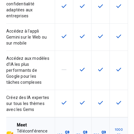
confidentialité
check
check
check
check
Cette fonctionnalité est disponible
Cette fonctionnalité est d
Cette fonctionnal
Cette fon
adaptées aux
entreprises
Accédez à l'appli
check
check
check
check
Cette fonctionnalité est disponible
Cette fonctionnalité est d
Cette fonctionnal
Cette fon
Gemini sur le Web ou
sur mobile
Accédez aux modèles
d'IA les plus
horizontal_rule
check
check
check
Cette fonctionnalité n'est pas com
Cette fonctionnalité est d
Cette fonctionnal
Cette fon
performants de
Google pour les
tâches complexes
Créez des IA expertes
check
check
check
check
Cette fonctionnalité est disponible
Cette fonctionnalité est d
Cette fonctionnal
Cette fon
sur tous les thèmes
avec les Gems
Meet
1000
Téléconférence
group
group
group