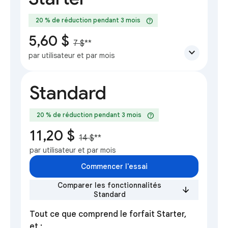
help
20 % de réduction pendant 3 mois
5,60 $
7 $
**
expand_more
par utilisateur et par mois
Standard
help
20 % de réduction pendant 3 mois
11,20 $
14 $
**
par utilisateur et par mois
Commencer l'essai
Comparer les fonctionnalités
Standard
Tout ce que comprend le forfait Starter,
et :