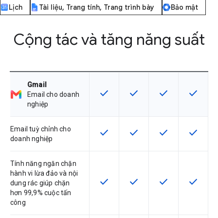
Lịch
Tài liệu, Trang tính, Trang trình bày
Bảo mật
Cộng tác và tăng năng suất
Gmail
check
check
check
check
SKU có hỗ trợ tính năng này
SKU có hỗ trợ tính năng nà
SKU có hỗ trợ tín
SKU có h
Email cho doanh
nghiệp
Email tuỳ chỉnh cho
check
check
check
check
SKU có hỗ trợ tính năng này
SKU có hỗ trợ tính năng nà
SKU có hỗ trợ tín
SKU có h
doanh nghiệp
Tính năng ngăn chặn
hành vi lừa đảo và nội
check
check
check
check
SKU có hỗ trợ tính năng này
SKU có hỗ trợ tính năng nà
SKU có hỗ trợ tín
SKU có h
dung rác giúp chặn
hơn 99,9% cuộc tấn
công