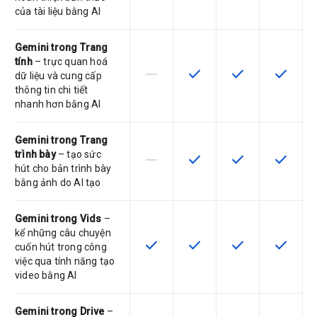
của tài liệu bằng AI
Gemini trong Trang
tính
– trực quan hoá
horizontal_rule
check
check
check
SKU này không hỗ trợ tính năng này
SKU có hỗ trợ tính năng nà
SKU có hỗ trợ tín
SKU có h
dữ liệu và cung cấp
thông tin chi tiết
nhanh hơn bằng AI
Gemini trong Trang
trình bày
– tạo sức
horizontal_rule
check
check
check
SKU này không hỗ trợ tính năng này
SKU có hỗ trợ tính năng nà
SKU có hỗ trợ tín
SKU có h
hút cho bản trình bày
bằng ảnh do AI tạo
Gemini trong Vids
–
kể những câu chuyện
check
check
check
check
SKU có hỗ trợ tính năng này
SKU có hỗ trợ tính năng nà
SKU có hỗ trợ tín
SKU có h
cuốn hút trong công
việc qua tính năng tạo
video bằng AI
Gemini trong Drive
–