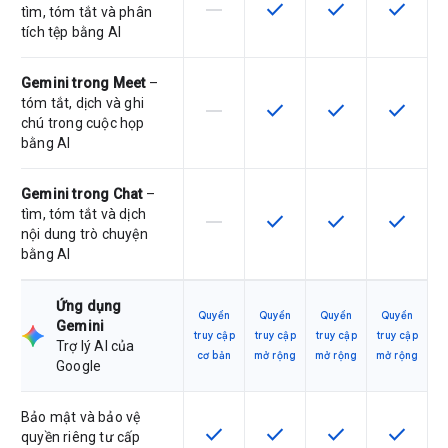
horizontal_rule
check
check
check
SKU này không hỗ trợ tính năng này
SKU có hỗ trợ tính năng nà
SKU có hỗ trợ tín
SKU có h
tìm, tóm tắt và phân
tích tệp bằng AI
Gemini trong Meet
–
tóm tắt, dịch và ghi
horizontal_rule
check
check
check
SKU này không hỗ trợ tính năng này
SKU có hỗ trợ tính năng nà
SKU có hỗ trợ tín
SKU có h
chú trong cuộc họp
bằng AI
Gemini trong Chat
–
tìm, tóm tắt và dịch
horizontal_rule
check
check
check
SKU này không hỗ trợ tính năng này
SKU có hỗ trợ tính năng nà
SKU có hỗ trợ tín
SKU có h
nội dung trò chuyện
bằng AI
Ứng dụng
Quyền
Quyền
Quyền
Quyền
Gemini
truy cập
truy cập
truy cập
truy cập
Trợ lý AI của
cơ bản
mở rộng
mở rộng
mở rộng
Google
Bảo mật và bảo vệ
check
check
check
check
SKU có hỗ trợ tính năng này
SKU có hỗ trợ tính năng nà
SKU có hỗ trợ tín
SKU có h
quyền riêng tư cấp