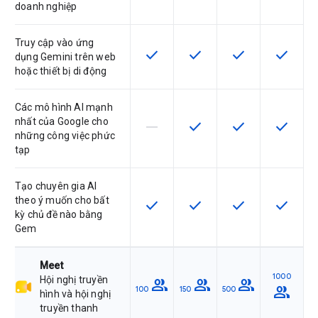
doanh nghiệp
Truy cập vào ứng
check
check
check
check
SKU có hỗ trợ tính năng này
SKU có hỗ trợ tính năng nà
SKU có hỗ trợ tín
SKU có h
dụng Gemini trên web
hoặc thiết bị di động
Các mô hình AI mạnh
nhất của Google cho
horizontal_rule
check
check
check
SKU này không hỗ trợ tính năng này
SKU có hỗ trợ tính năng nà
SKU có hỗ trợ tín
SKU có h
những công việc phức
tạp
Tạo chuyên gia AI
theo ý muốn cho bất
check
check
check
check
SKU có hỗ trợ tính năng này
SKU có hỗ trợ tính năng nà
SKU có hỗ trợ tín
SKU có h
kỳ chủ đề nào bằng
Gem
Meet
1000
Hội nghị truyền
group
group
group
group
100
150
500
hình và hội nghị
truyền thanh