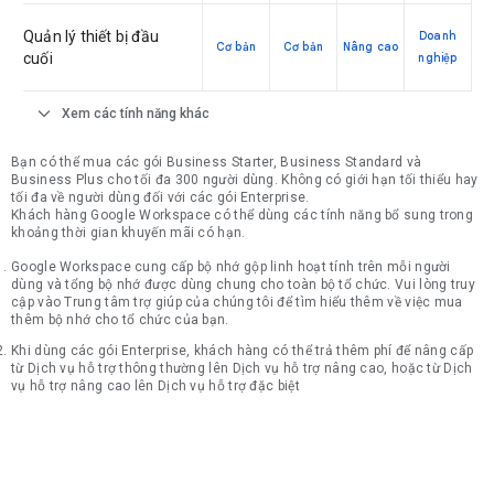
Quản lý thiết bị đầu
Doanh
Cơ bản
Cơ bản
Nâng cao
cuối
nghiệp
expand_more
Xem các tính năng khác
Bạn có thể mua các gói Business Starter, Business Standard và
Business Plus cho tối đa 300 người dùng. Không có giới hạn tối thiểu hay
tối đa về người dùng đối với các gói Enterprise.
Khách hàng Google Workspace có thể dùng các tính năng bổ sung trong
khoảng thời gian khuyến mãi có hạn.
Google Workspace cung cấp bộ nhớ gộp linh hoạt tính trên mỗi người
dùng và tổng bộ nhớ được dùng chung cho toàn bộ tổ chức. Vui lòng truy
cập vào Trung tâm trợ giúp của chúng tôi để tìm hiểu thêm về việc mua
thêm bộ nhớ cho tổ chức của bạn.
Khi dùng các gói Enterprise, khách hàng có thể trả thêm phí để nâng cấp
từ Dịch vụ hỗ trợ thông thường lên Dịch vụ hỗ trợ nâng cao, hoặc từ Dịch
vụ hỗ trợ nâng cao lên Dịch vụ hỗ trợ đặc biệt