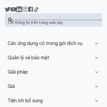
search
Tìm thông tin trên trang web này
Các ứng dụng có trong gói dịch vụ
expand_more
Quản lý và bảo mật
expand_more
Giải pháp
expand_more
Giá
expand_more
Tiện ích bổ sung
expand_more