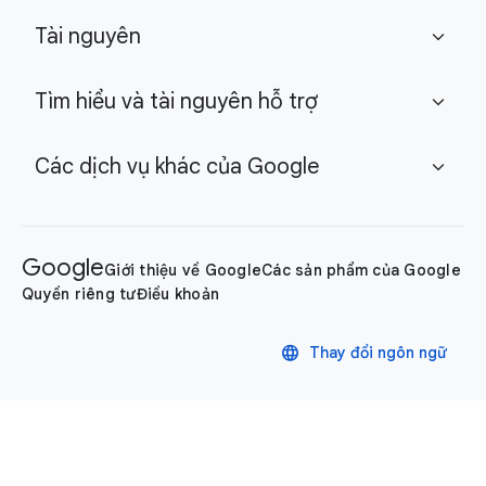
Tài nguyên
expand_more
Tìm hiểu và tài nguyên hỗ trợ
expand_more
Các dịch vụ khác của Google
expand_more
Google
Giới thiệu về Google
Các sản phẩm của Google
Quyền riêng tư
Điều khoản
language
Thay đổi ngôn ngữ