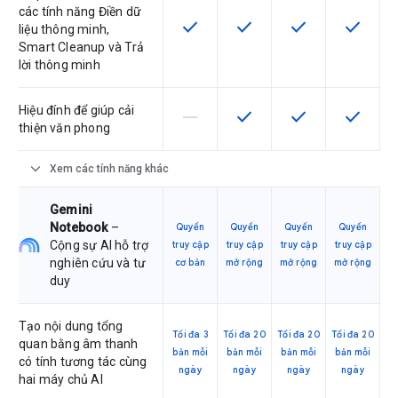
các tính năng Điền dữ
check
check
check
check
SKU có hỗ trợ tính năng này
SKU có hỗ trợ tính năng nà
SKU có hỗ trợ tín
SKU có h
liệu thông minh,
Smart Cleanup và Trả
lời thông minh
Hiệu đính để giúp cải
horizontal_rule
check
check
check
SKU này không hỗ trợ tính năng này
SKU có hỗ trợ tính năng nà
SKU có hỗ trợ tín
SKU có h
thiện văn phong
expand_more
Xem các tính năng khác
Gemini
Notebook
–
Quyền
Quyền
Quyền
Quyền
Cộng sự AI hỗ trợ
truy cập
truy cập
truy cập
truy cập
nghiên cứu và tư
cơ bản
mở rộng
mở rộng
mở rộng
duy
Tạo nội dung tổng
Tối đa 3
Tối đa 20
Tối đa 20
Tối đa 20
quan bằng âm thanh
bản mỗi
bản mỗi
bản mỗi
bản mỗi
có tính tương tác cùng
ngày
ngày
ngày
ngày
hai máy chủ AI