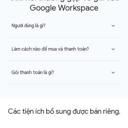
Google Workspace
Người dùng là gì?
expand_more
Làm cách nào để mua và thanh toán?
expand_more
Gói thanh toán là gì?
expand_more
Các tiện ích bổ sung được bán riêng.