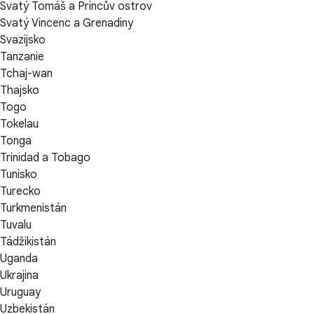
Svatý Tomáš a Princův ostrov
Svatý Vincenc a Grenadiny
Svazijsko
Tanzanie
Tchaj-wan
Thajsko
Togo
Tokelau
Tonga
Trinidad a Tobago
Tunisko
Turecko
Turkmenistán
Tuvalu
Tádžikistán
Uganda
Ukrajina
Uruguay
Uzbekistán