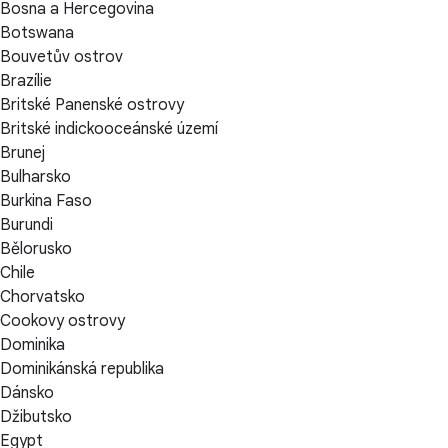
Bosna a Hercegovina
Botswana
Bouvetův ostrov
Brazílie
Britské Panenské ostrovy
Britské indickooceánské území
Brunej
Bulharsko
Burkina Faso
Burundi
Bělorusko
Chile
Chorvatsko
Cookovy ostrovy
Dominika
Dominikánská republika
Dánsko
Džibutsko
Egypt