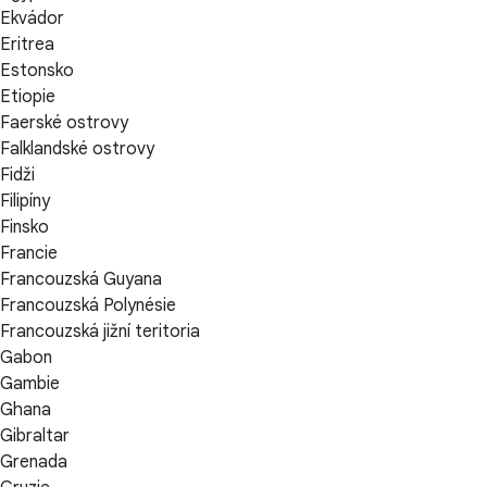
Ekvádor
Eritrea
Estonsko
Etiopie
Faerské ostrovy
Falklandské ostrovy
Fidži
Filipíny
Finsko
Francie
Francouzská Guyana
Francouzská Polynésie
Francouzská jižní teritoria
Gabon
Gambie
Ghana
Gibraltar
Grenada