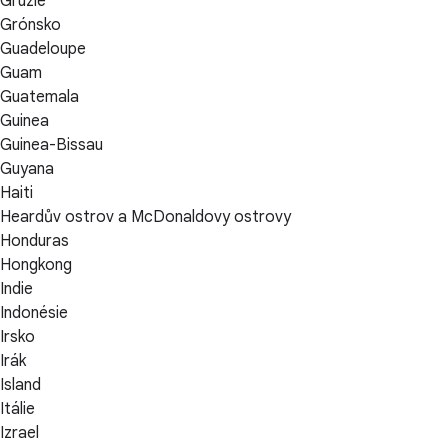
Gruzie
Grónsko
Guadeloupe
Guam
Guatemala
Guinea
Guinea-Bissau
Guyana
Haiti
Heardův ostrov a McDonaldovy ostrovy
Honduras
Hongkong
Indie
Indonésie
Irsko
Irák
Island
Itálie
Izrael