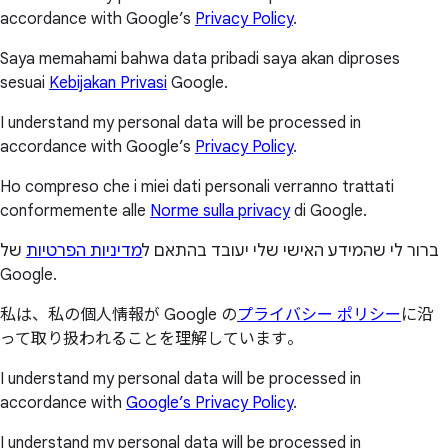
accordance with Google’s
Privacy Policy
.
Saya memahami bahwa data pribadi saya akan diproses
sesuai
Kebijakan Privasi
Google.
I understand my personal data will be processed in
accordance with Google’s
Privacy Policy
.
Ho compreso che i miei dati personali verranno trattati
conformemente alle
Norme sulla privacy
di Google.
ברור לי שהמידע האישי שלי יעובד בהתאם ל
מדיניות הפרטיות
של
Google.
私は、私の個人情報が Google の
プライバシー ポリシー
に沿
って取り扱われることを理解しています。
I understand my personal data will be processed in
accordance with
Google’s Privacy Policy
.
I understand my personal data will be processed in