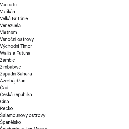
Vanuatu
Vatikán
Velká Británie
Venezuela
Vietnam
Vánoční ostrovy
Východní Timor
Wallis a Futuna
Zambie
Zimbabwe
Západní Sahara
Ázerbájdžán
Čad
Česká republika
Čína
Řecko
Šalamounovy ostrovy
Španělsko