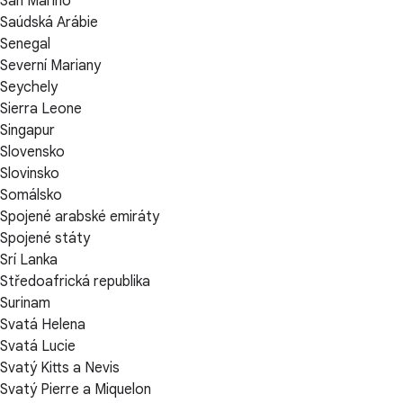
San Marino
Saúdská Arábie
Senegal
Severní Mariany
Seychely
Sierra Leone
Singapur
Slovensko
Slovinsko
Somálsko
Spojené arabské emiráty
Spojené státy
Srí Lanka
Středoafrická republika
Surinam
Svatá Helena
Svatá Lucie
Svatý Kitts a Nevis
Svatý Pierre a Miquelon