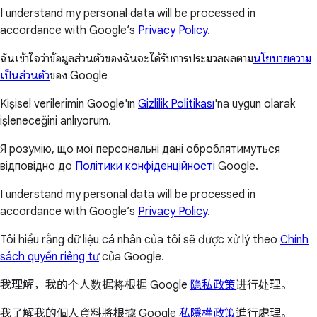
I understand my personal data will be processed in
accordance with Google’s
Privacy Policy
.
ฉันเข้าใจว่าข้อมูลส่วนตัวของฉันจะได้รับการประมวลผลตาม
นโยบายความ
เป็นส่วนตัว
ของ Google
Kişisel verilerimin Google'ın
Gizlilik Politikası
'na uygun olarak
işleneceğini anlıyorum.
Я розумію, що мої персональні дані оброблятимуться
відповідно до
Політики конфіденційності
Google.
I understand my personal data will be processed in
accordance with Google’s
Privacy Policy
.
Tôi hiểu rằng dữ liệu cá nhân của tôi sẽ được xử lý theo
Chính
sách quyền riêng tư
của Google.
我理解，我的个人数据将根据 Google
隐私政策
进行处理。
我了解我的個人資料將根據 Google
私隱權政策
進行處理。