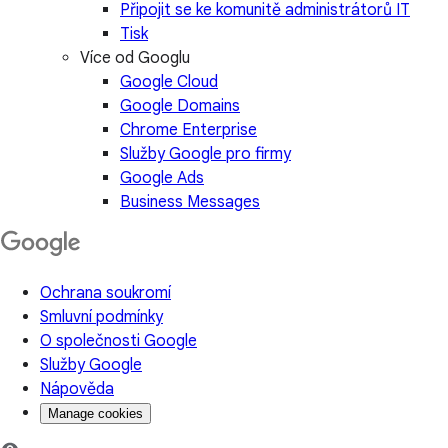
Připojit se ke komunitě administrátorů IT
Tisk
Více od Googlu
Google Cloud
Google Domains
Chrome Enterprise
Služby Google pro firmy
Google Ads
Business Messages
Ochrana soukromí
Smluvní podmínky
O společnosti Google
Služby Google
Nápověda
Manage cookies