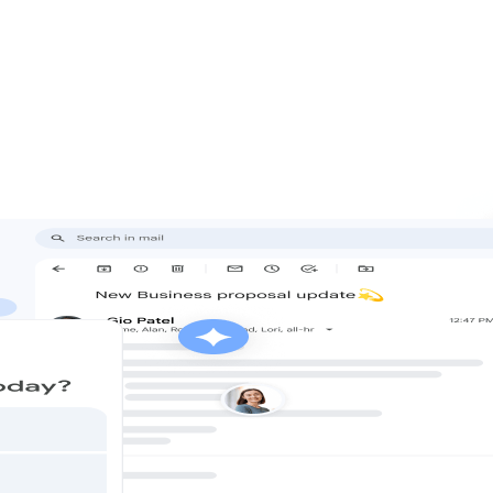
ailu, Kalendáře, Disku, Meetu a dalších služeb. S užitečnou pers