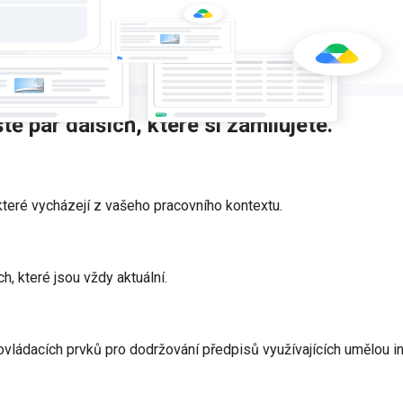
tě pár dalších, které si zamilujete.
, které vycházejí z vašeho pracovního kontextu.
h, které jsou vždy aktuální.
ládacích prvků pro dodržování předpisů využívajících umělou int