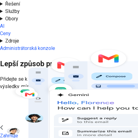
Řešení
Služby
Obory
AI
Ceny
Zdroje
Administrátorská konzole
Lepší způsob práce
Přidejte se k milionům firem, které používají prémiové verze Gm
výsledky, místo abyste hledali informace.
Vyzkoušejte nyní
Zahrnuje