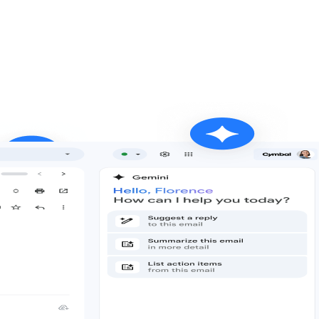
onalizovanou umělou inteligencí se můžete soustředit na