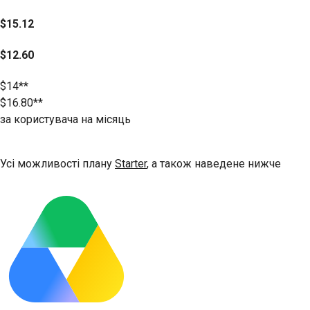
$15.12
$12.60
$14**
$16.80**
за користувача на місяць
Безкоштовна пробна версія
Усі можливості плану
Starter
, а також наведене нижче