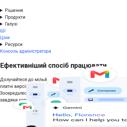
версія
Рішення
Продукти
Галузі
ШІ
Ціни
Ресурси
Консоль адміністратора
Ефективніший спосіб працювати
Долучайтеся до мільйонів компаній, які використовують
платні версії Gmail, Календаря, Диска, Meet тощо.
Зосередьтеся на результатах, а не на пошуку інформації,
завдяки корисному персоналізованому ШІ.
Безкоштовна пробна версія