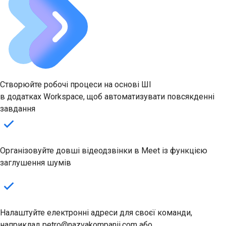
Створюйте робочі процеси на основі ШІ
в додатках Workspace, щоб автоматизувати повсякденні
завдання
Організовуйте довші відеодзвінки в Meet із функцією
заглушення шумів
Налаштуйте електронні адреси для своєї команди,
наприклад petro@nazvakompanii.com або