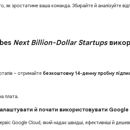
го, як зростатиме ваша команда. Збирайте й аналізуйте відгу
rbes
Next Billion-Dollar Startups
викор
ртапів – отримайте
безкоштовну 14-денну пробну підпис
на плата.
налаштувати й почати використовувати Google
віс Google Cloud, який надає швидші, ефективніші й дешевш