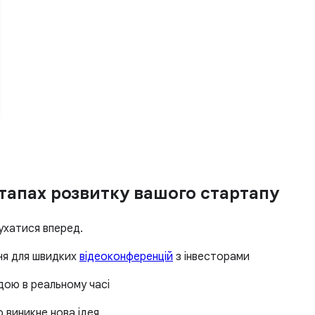
 етапах розвитку вашого стартапу
рухатися вперед.
ня для швидких
відеоконференцій
з інвесторами
дою в реальному часі
о виникне нова ідея