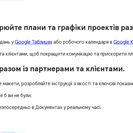
орюйте плани та графіки проектів ра
вдань у
Google Таблицях
або робочого календаря в
Google К
 та клієнтами, щоб покращити комунікацію та прискорити п
азом із партнерами та клієнтами.
 макети, розробляйте інструкції з якості та ключові пока
де б ви не були.
езпосередньо в Документах у реальному часі.