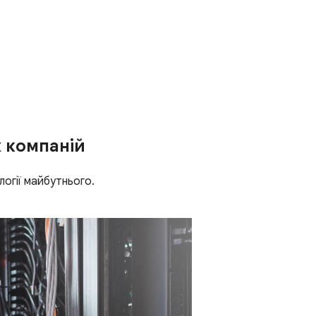
х компаній
логії майбутнього.