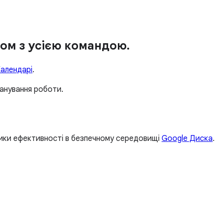
зом з усією командою.
алендарі
.
ланування роботи.
зники ефективності в безпечному середовищі
Google Диска
.