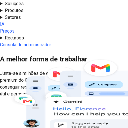
Soluções
Produtos
Setores
IA
Preços
Recursos
Consola do administrador
A melhor forma de trabalhar
Junte-se a milhões de empresas que já usam as versões
premium do Gmail, Calendário, Drive, Meet e mais. Foque-se em
conseguir resultados em vez de procurar informações com a IA
útil e personalizada.
Experimente Grátis