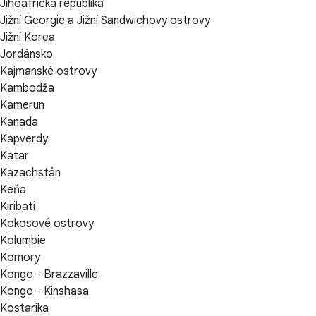
Jihoafrická republika
Jižní Georgie a Jižní Sandwichovy ostrovy
Jižní Korea
Jordánsko
Kajmanské ostrovy
Kambodža
Kamerun
Kanada
Kapverdy
Katar
Kazachstán
Keňa
Kiribati
Kokosové ostrovy
Kolumbie
Komory
Kongo - Brazzaville
Kongo - Kinshasa
Kostarika