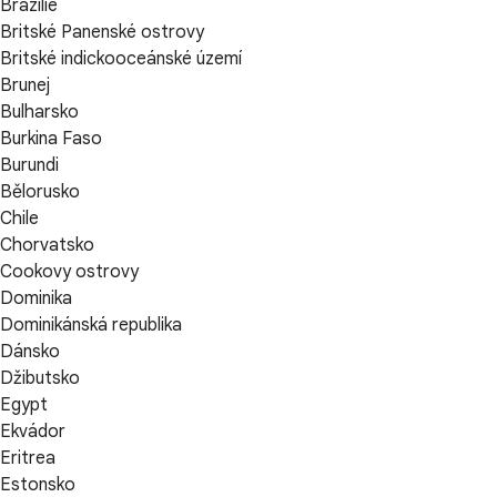
Brazílie
Britské Panenské ostrovy
Britské indickooceánské území
Brunej
Bulharsko
Burkina Faso
Burundi
Bělorusko
Chile
Chorvatsko
Cookovy ostrovy
Dominika
Dominikánská republika
Dánsko
Džibutsko
Egypt
Ekvádor
Eritrea
Estonsko