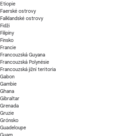
Etiopie
Faerské ostrovy
Falklandské ostrovy
Fidži
Filipíny
Finsko
Francie
Francouzská Guyana
Francouzská Polynésie
Francouzská jižní teritoria
Gabon
Gambie
Ghana
Gibraltar
Grenada
Gruzie
Grónsko
Guadeloupe
Guam