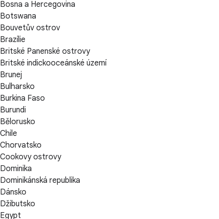
Bosna a Hercegovina
Botswana
Bouvetův ostrov
Brazílie
Britské Panenské ostrovy
Britské indickooceánské území
Brunej
Bulharsko
Burkina Faso
Burundi
Bělorusko
Chile
Chorvatsko
Cookovy ostrovy
Dominika
Dominikánská republika
Dánsko
Džibutsko
Egypt