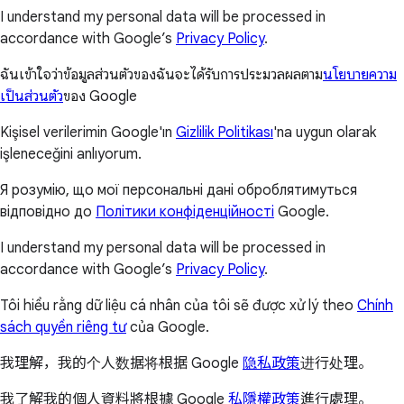
I understand my personal data will be processed in
accordance with Google’s
Privacy Policy
.
ฉันเข้าใจว่าข้อมูลส่วนตัวของฉันจะได้รับการประมวลผลตาม
นโยบายความ
เป็นส่วนตัว
ของ Google
Kişisel verilerimin Google'ın
Gizlilik Politikası
'na uygun olarak
işleneceğini anlıyorum.
Я розумію, що мої персональні дані оброблятимуться
відповідно до
Політики конфіденційності
Google.
I understand my personal data will be processed in
accordance with Google’s
Privacy Policy
.
Tôi hiểu rằng dữ liệu cá nhân của tôi sẽ được xử lý theo
Chính
sách quyền riêng tư
của Google.
我理解，我的个人数据将根据 Google
隐私政策
进行处理。
我了解我的個人資料將根據 Google
私隱權政策
進行處理。