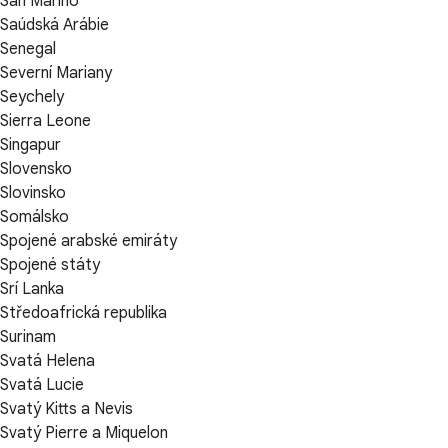
San Marino
Saúdská Arábie
Senegal
Severní Mariany
Seychely
Sierra Leone
Singapur
Slovensko
Slovinsko
Somálsko
Spojené arabské emiráty
Spojené státy
Srí Lanka
Středoafrická republika
Surinam
Svatá Helena
Svatá Lucie
Svatý Kitts a Nevis
Svatý Pierre a Miquelon