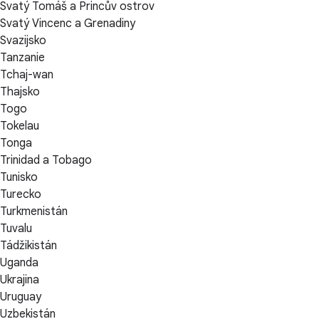
Svatý Tomáš a Princův ostrov
Svatý Vincenc a Grenadiny
Svazijsko
Tanzanie
Tchaj-wan
Thajsko
Togo
Tokelau
Tonga
Trinidad a Tobago
Tunisko
Turecko
Turkmenistán
Tuvalu
Tádžikistán
Uganda
Ukrajina
Uruguay
Uzbekistán