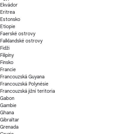
Ekvádor
Eritrea
Estonsko
Etiopie
Faerské ostrovy
Falklandské ostrovy
Fidži
Filipíny
Finsko
Francie
Francouzská Guyana
Francouzská Polynésie
Francouzská jižní teritoria
Gabon
Gambie
Ghana
Gibraltar
Grenada