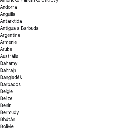
Americké Panenské ostrovy
Andorra
Anguilla
Antarktida
Antigua a Barbuda
Argentina
Arménie
Aruba
Austrálie
Bahamy
Bahrajn
Bangladéš
Barbados
Belgie
Belize
Benin
Bermudy
Bhútán
Bolívie