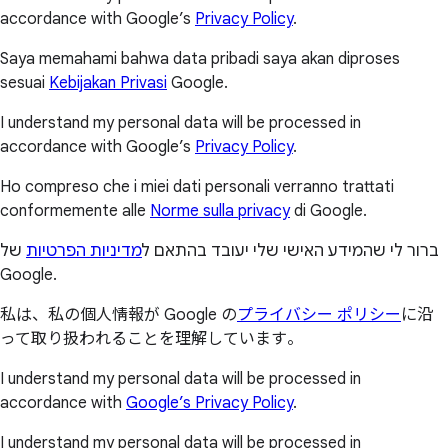
accordance with Google’s
Privacy Policy
.
Saya memahami bahwa data pribadi saya akan diproses
sesuai
Kebijakan Privasi
Google.
I understand my personal data will be processed in
accordance with Google’s
Privacy Policy
.
Ho compreso che i miei dati personali verranno trattati
conformemente alle
Norme sulla privacy
di Google.
ברור לי שהמידע האישי שלי יעובד בהתאם ל
מדיניות הפרטיות
של
Google.
私は、私の個人情報が Google の
プライバシー ポリシー
に沿
って取り扱われることを理解しています。
I understand my personal data will be processed in
accordance with
Google’s Privacy Policy
.
I understand my personal data will be processed in