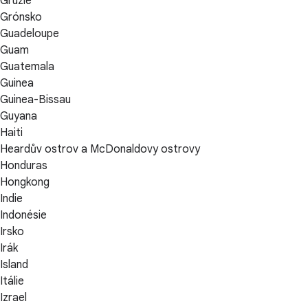
Gruzie
Grónsko
Guadeloupe
Guam
Guatemala
Guinea
Guinea-Bissau
Guyana
Haiti
Heardův ostrov a McDonaldovy ostrovy
Honduras
Hongkong
Indie
Indonésie
Irsko
Irák
Island
Itálie
Izrael