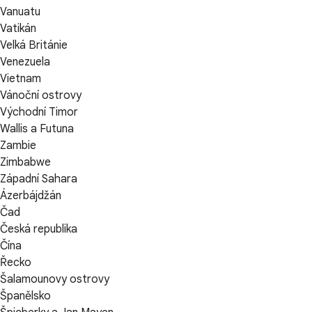
Vanuatu
Vatikán
Velká Británie
Venezuela
Vietnam
Vánoční ostrovy
Východní Timor
Wallis a Futuna
Zambie
Zimbabwe
Západní Sahara
Ázerbájdžán
Čad
Česká republika
Čína
Řecko
Šalamounovy ostrovy
Španělsko