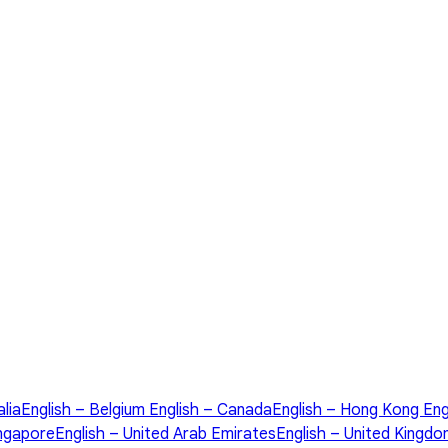
alia
English – Belgium
English – Canada
English – Hong Kong
Eng
ingapore
English – United Arab Emirates
English – United Kingd