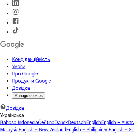
Конфіденційність
Умови
Про Google
Продукти Google
Довідка
Manage cookies
Довідка
Українська
Bahasa Indonesia
Čeština
Dansk
Deutsch
English
English – Austr
Malaysia
English – New Zealand
English – Philippines
English – S