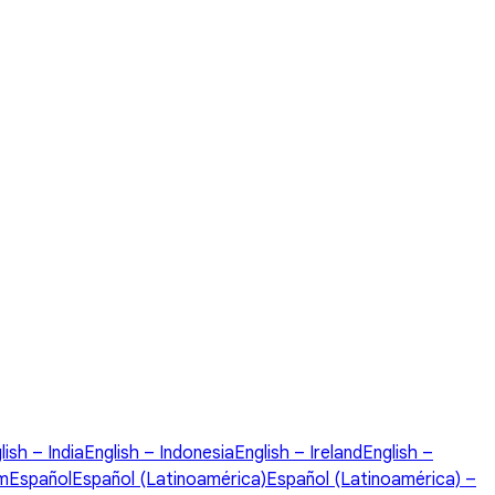
lish – India
English – Indonesia
English – Ireland
English –
om
Español
Español (Latinoamérica)
Español (Latinoamérica) –