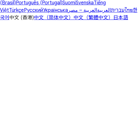
(Brasil)
Português (Portugal)
Suomi
Svenska
Tiếng
Việt
Türkçe
Русский
Українська
العربية – مصر
العربية
עברית
ไทย
한
국어
中文 (香港)
中文（简体中文）
中文（繁體中文）
日本語