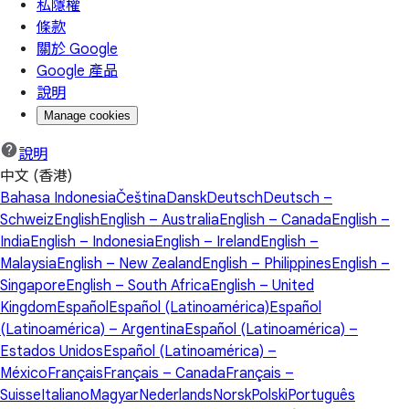
私隱權
條款
關於 Google
Google 產品
說明
Manage cookies
說明
中文 (香港)
Bahasa Indonesia
Čeština
Dansk
Deutsch
Deutsch –
Schweiz
English
English – Australia
English – Canada
English –
India
English – Indonesia
English – Ireland
English –
Malaysia
English – New Zealand
English – Philippines
English –
Singapore
English – South Africa
English – United
Kingdom
Español
Español (Latinoamérica)
Español
(Latinoamérica) – Argentina
Español (Latinoamérica) –
Estados Unidos
Español (Latinoamérica) –
México
Français
Français – Canada
Français –
Suisse
Italiano
Magyar
Nederlands
Norsk
Polski
Português