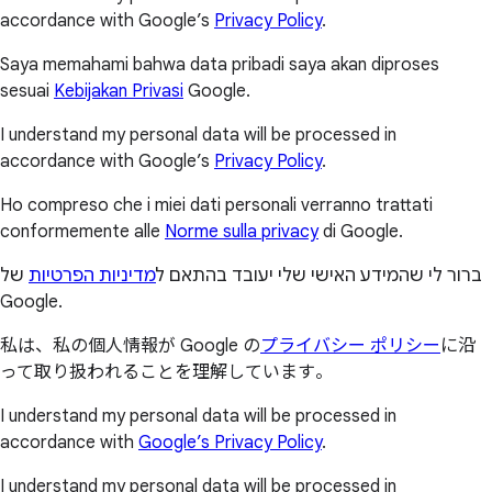
accordance with Google’s
Privacy Policy
.
Saya memahami bahwa data pribadi saya akan diproses
sesuai
Kebijakan Privasi
Google.
I understand my personal data will be processed in
accordance with Google’s
Privacy Policy
.
Ho compreso che i miei dati personali verranno trattati
conformemente alle
Norme sulla privacy
di Google.
ברור לי שהמידע האישי שלי יעובד בהתאם ל
מדיניות הפרטיות
של
Google.
私は、私の個人情報が Google の
プライバシー ポリシー
に沿
って取り扱われることを理解しています。
I understand my personal data will be processed in
accordance with
Google’s Privacy Policy
.
I understand my personal data will be processed in