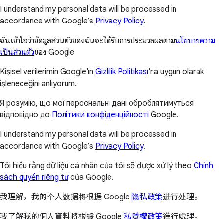
I understand my personal data will be processed in
accordance with Google’s
Privacy Policy
.
ฉันเข้าใจว่าข้อมูลส่วนตัวของฉันจะได้รับการประมวลผลตาม
นโยบายความ
เป็นส่วนตัว
ของ Google
Kişisel verilerimin Google'ın
Gizlilik Politikası
'na uygun olarak
işleneceğini anlıyorum.
Я розумію, що мої персональні дані оброблятимуться
відповідно до
Політики конфіденційності
Google.
I understand my personal data will be processed in
accordance with Google’s
Privacy Policy
.
Tôi hiểu rằng dữ liệu cá nhân của tôi sẽ được xử lý theo
Chính
sách quyền riêng tư
của Google.
我理解，我的个人数据将根据 Google
隐私政策
进行处理。
我了解我的個人資料將根據 Google
私隱權政策
進行處理。