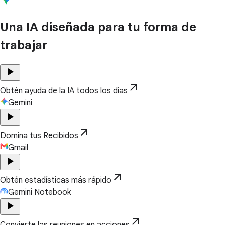
Una IA diseñada para tu forma de
trabajar
play_arrow
arrow_outward
Obtén ayuda de la IA todos los días
Gemini
play_arrow
arrow_outward
Domina tus Recibidos
Gmail
play_arrow
arrow_outward
Obtén estadísticas más rápido
Gemini Notebook
play_arrow
arrow_outward
Convierte las reuniones en acciones