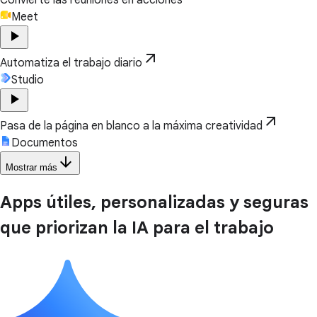
Meet
play_arrow
arrow_outward
Automatiza el trabajo diario
Studio
play_arrow
arrow_outward
Pasa de la página en blanco a la máxima creatividad
Documentos
arrow_downward
Mostrar más
Apps útiles, personalizadas y seguras
que priorizan la IA para el trabajo