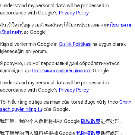
I understand my personal data will be processed in
accordance with Google’s
Privacy Policy
.
ฉันเข้าใจว่าข้อมูลส่วนตัวของฉันจะได้รับการประมวลผลตาม
นโยบายความ
เป็นส่วนตัว
ของ Google
Kişisel verilerimin Google'ın
Gizlilik Politikası
'na uygun olarak
işleneceğini anlıyorum.
Я розумію, що мої персональні дані оброблятимуться
відповідно до
Політики конфіденційності
Google.
I understand my personal data will be processed in
accordance with Google’s
Privacy Policy
.
Tôi hiểu rằng dữ liệu cá nhân của tôi sẽ được xử lý theo
Chính
sách quyền riêng tư
của Google.
我理解，我的个人数据将根据 Google
隐私政策
进行处理。
我了解我的個人資料將根據 Google
私隱權政策
進行處理。