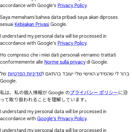
accordance with Google’s
Privacy Policy
.
Saya memahami bahwa data pribadi saya akan diproses
sesuai
Kebijakan Privasi
Google.
I understand my personal data will be processed in
accordance with Google’s
Privacy Policy
.
Ho compreso che i miei dati personali verranno trattati
conformemente alle
Norme sulla privacy
di Google.
ברור לי שהמידע האישי שלי יעובד בהתאם ל
מדיניות הפרטיות
של
Google.
私は、私の個人情報が Google の
プライバシー ポリシー
に沿
って取り扱われることを理解しています。
I understand my personal data will be processed in
accordance with
Google’s Privacy Policy
.
I understand my personal data will be processed in