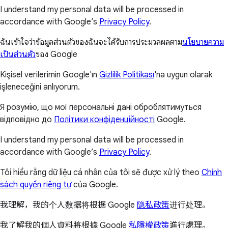
I understand my personal data will be processed in
accordance with Google’s
Privacy Policy
.
ฉันเข้าใจว่าข้อมูลส่วนตัวของฉันจะได้รับการประมวลผลตาม
นโยบายความ
เป็นส่วนตัว
ของ Google
Kişisel verilerimin Google'ın
Gizlilik Politikası
'na uygun olarak
işleneceğini anlıyorum.
Я розумію, що мої персональні дані оброблятимуться
відповідно до
Політики конфіденційності
Google.
I understand my personal data will be processed in
accordance with Google’s
Privacy Policy
.
Tôi hiểu rằng dữ liệu cá nhân của tôi sẽ được xử lý theo
Chính
sách quyền riêng tư
của Google.
我理解，我的个人数据将根据 Google
隐私政策
进行处理。
我了解我的個人資料將根據 Google
私隱權政策
進行處理。