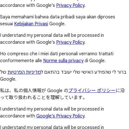
accordance with Google’s
Privacy Policy
.
Saya memahami bahwa data pribadi saya akan diproses
sesuai
Kebijakan Privasi
Google.
I understand my personal data will be processed in
accordance with Google’s
Privacy Policy
.
Ho compreso che i miei dati personali verranno trattati
conformemente alle
Norme sulla privacy
di Google.
ברור לי שהמידע האישי שלי יעובד בהתאם ל
מדיניות הפרטיות
של
Google.
私は、私の個人情報が Google の
プライバシー ポリシー
に沿
って取り扱われることを理解しています。
I understand my personal data will be processed in
accordance with
Google’s Privacy Policy
.
I understand my personal data will be processed in