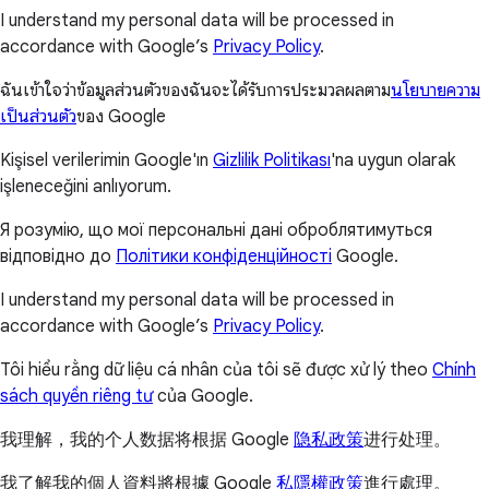
accordance with Google’s
Privacy Policy
.
I understand my personal data will be processed in
accordance with Google’s
Privacy Policy
.
ฉันเข้าใจว่าข้อมูลส่วนตัวของฉันจะได้รับการประมวลผลตาม
นโยบายความ
เป็นส่วนตัว
ของ Google
Kişisel verilerimin Google'ın
Gizlilik Politikası
'na uygun olarak
işleneceğini anlıyorum.
Я розумію, що мої персональні дані оброблятимуться
відповідно до
Політики конфіденційності
Google.
I understand my personal data will be processed in
accordance with Google’s
Privacy Policy
.
Tôi hiểu rằng dữ liệu cá nhân của tôi sẽ được xử lý theo
Chính
sách quyền riêng tư
của Google.
我理解，我的个人数据将根据 Google
隐私政策
进行处理。