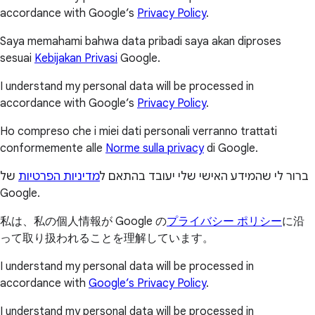
accordance with Google’s
Privacy Policy
.
Saya memahami bahwa data pribadi saya akan diproses
sesuai
Kebijakan Privasi
Google.
I understand my personal data will be processed in
accordance with Google’s
Privacy Policy
.
Ho compreso che i miei dati personali verranno trattati
conformemente alle
Norme sulla privacy
di Google.
ברור לי שהמידע האישי שלי יעובד בהתאם ל
מדיניות הפרטיות
של
Google.
私は、私の個人情報が Google の
プライバシー ポリシー
に沿
って取り扱われることを理解しています。
I understand my personal data will be processed in
accordance with
Google’s Privacy Policy
.
I understand my personal data will be processed in