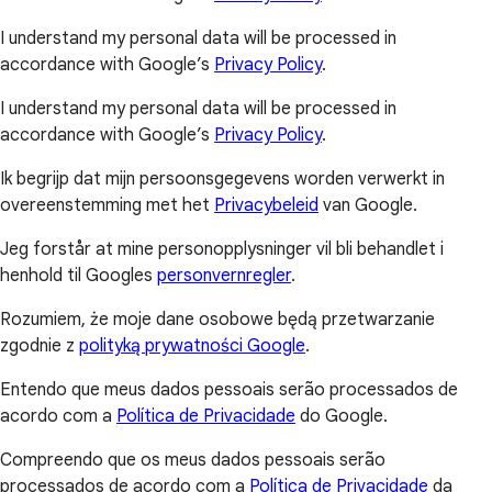
accordance with Google’s
Privacy Policy
.
I understand my personal data will be processed in
accordance with Google’s
Privacy Policy
.
I understand my personal data will be processed in
accordance with Google’s
Privacy Policy
.
Ik begrijp dat mijn persoonsgegevens worden verwerkt in
overeenstemming met het
Privacybeleid
van Google.
Jeg forstår at mine personopplysninger vil bli behandlet i
henhold til Googles
personvernregler
.
Rozumiem, że moje dane osobowe będą przetwarzanie
zgodnie z
polityką prywatności Google
.
Entendo que meus dados pessoais serão processados de
acordo com a
Política de Privacidade
do Google.
Compreendo que os meus dados pessoais serão