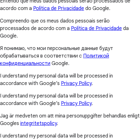
Entendo que meus dados pessoais serão processados de
acordo com a
Política de Privacidade
do Google.
Compreendo que os meus dados pessoais serão
processados de acordo com a
Política de Privacidade
da
Google.
Я понимаю, что мои персональные данные будут
обрабатываться в соответствии с
Политикой
конфиденциальности
Google.
I understand my personal data will be processed in
accordance with Google’s
Privacy Policy
.
I understand my personal data will be processed in
accordance with Google’s
Privacy Policy
.
Jag är medveten om att mina personuppgifter behandlas enligt
Googles
integritetspolicy
.
I understand my personal data will be processed in