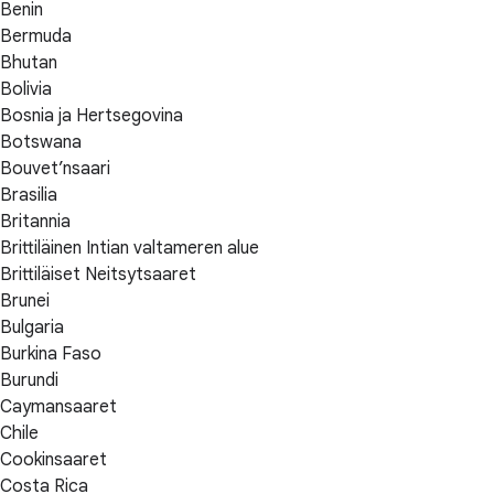
Benin
Bermuda
Bhutan
Bolivia
Bosnia ja Hertsegovina
Botswana
Bouvet’nsaari
Brasilia
Britannia
Brittiläinen Intian valtameren alue
Brittiläiset Neitsytsaaret
Brunei
Bulgaria
Burkina Faso
Burundi
Caymansaaret
Chile
Cookinsaaret
Costa Rica