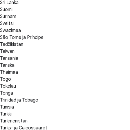
Sri Lanka
Suomi
Surinam
Sveitsi
Swazimaa
São Tomé ja Príncipe
Tadžikistan
Taiwan
Tansania
Tanska
Thaimaa
Togo
Tokelau
Tonga
Trinidad ja Tobago
Tunisia
Turkki
Turkmenistan
Turks- ja Caicossaaret