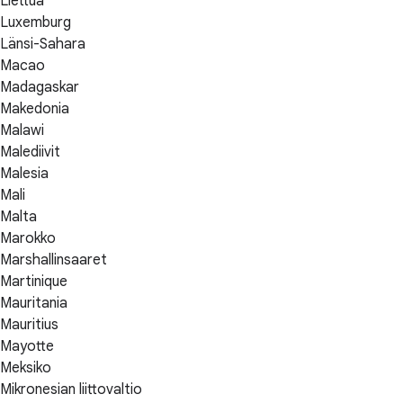
Liettua
Luxemburg
Länsi-Sahara
Macao
Madagaskar
Makedonia
Malawi
Malediivit
Malesia
Mali
Malta
Marokko
Marshallinsaaret
Martinique
Mauritania
Mauritius
Mayotte
Meksiko
Mikronesian liittovaltio