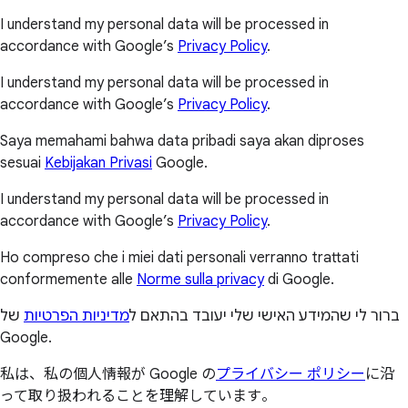
I understand my personal data will be processed in
accordance with Google’s
Privacy Policy
.
I understand my personal data will be processed in
accordance with Google’s
Privacy Policy
.
Saya memahami bahwa data pribadi saya akan diproses
sesuai
Kebijakan Privasi
Google.
I understand my personal data will be processed in
accordance with Google’s
Privacy Policy
.
Ho compreso che i miei dati personali verranno trattati
conformemente alle
Norme sulla privacy
di Google.
ברור לי שהמידע האישי שלי יעובד בהתאם ל
מדיניות הפרטיות
של
Google.
私は、私の個人情報が Google の
プライバシー ポリシー
に沿
って取り扱われることを理解しています。