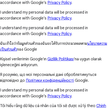
accordance with Google’s
Privacy Policy
.
I understand my personal data will be processed in
accordance with Google’s
Privacy Policy
.
I understand my personal data will be processed in
accordance with Google’s
Privacy Policy
.
ฉันเข้าใจว่าข้อมูลส่วนตัวของฉันจะได้รับการประมวลผลตาม
นโยบายความ
เป็นส่วนตัว
ของ Google
Kişisel verilerimin Google'ın
Gizlilik Politikası
'na uygun olarak
işleneceğini anlıyorum.
Я розумію, що мої персональні дані оброблятимуться
відповідно до
Політики конфіденційності
Google.
I understand my personal data will be processed in
accordance with Google’s
Privacy Policy
.
Tôi hiểu rằng dữ liệu cá nhân của tôi sẽ được xử lý theo
Chính