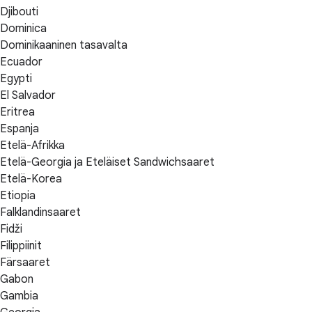
Djibouti
Dominica
Dominikaaninen tasavalta
Ecuador
Egypti
El Salvador
Eritrea
Espanja
Etelä-Afrikka
Etelä-Georgia ja Eteläiset Sandwichsaaret
Etelä-Korea
Etiopia
Falklandinsaaret
Fidži
Filippiinit
Färsaaret
Gabon
Gambia