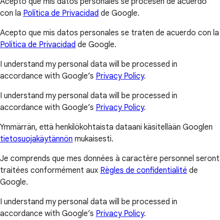
Acepto que mis datos personales se procesen de acuerdo
con la
Política de Privacidad
de Google.
Acepto que mis datos personales se traten de acuerdo con la
Política de Privacidad
de Google.
I understand my personal data will be processed in
accordance with Google’s
Privacy Policy
.
I understand my personal data will be processed in
accordance with Google’s
Privacy Policy
.
Ymmärrän, että henkilökohtaista dataani käsitellään Googlen
tietosuojakäytännön
mukaisesti.
Je comprends que mes données à caractère personnel seront
traitées conformément aux
Règles de confidentialité
de
Google.
I understand my personal data will be processed in
accordance with Google’s
Privacy Policy
.