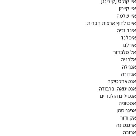
איי קוקס [קילינג]
איי קיימן
איי שלמה
איים לחוף ארצות הברית
אינדונזיה
איסלנד
אירלנד
אל סלבדור
אלבניה
אנגילה
אנדורה
אנטארקטיקה
אנטיגואה וברבודה
אנטילים הולנדיים
אסטוניה
אפגניסטן
אקוודור
ארגנטינה
ארובה