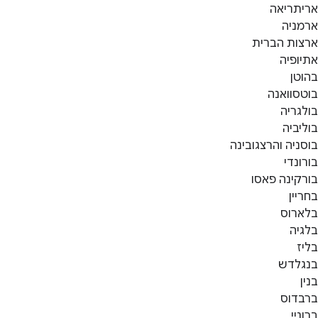
אריתריאה
ארמניה
ארצות הברית
אתיופיה
בהוטן
בוטסוואנה
בולגריה
בוליביה
בוסניה והרצגובינה
בורונדי
בורקינה פאסו
בחריין
בלארוס
בלגיה
בליז
בנגלדש
בנין
ברבדוס
ברוניי