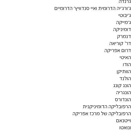
גרנדה
ג׳ורג׳יה הדרומית ואיי סנדוויץ׳ הדרומיים
ג׳יבוטי
ג׳מייקה
דומיניקה
דנמרק
דר' קוריאה
דרום אפריקה
האיטי
הודו
הוותיקן
הולנד
הונג קונג
הונגריה
הונדורס
הרפובליקה הדומיניקנית
הרפובליקה של מרכז אפריקה
וייטנאם
ונואטו