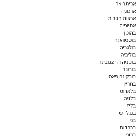
אריתריאה
ארמניה
ארצות הברית
אתיופיה
בהוטן
בוטסוואנה
בולגריה
בוליביה
בוסניה והרצגובינה
בורונדי
בורקינה פאסו
בחריין
בלארוס
בלגיה
בליז
בנגלדש
בנין
ברבדוס
ברוניי