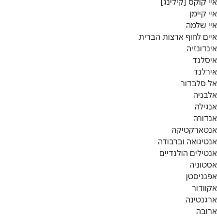
איי קוקס [קילינג]
איי קיימן
איי שלמה
איים לחוף ארצות הברית
אינדונזיה
איסלנד
אירלנד
אל סלבדור
אלבניה
אנגילה
אנדורה
אנטארקטיקה
אנטיגואה וברבודה
אנטילים הולנדיים
אסטוניה
אפגניסטן
אקוודור
ארגנטינה
ארובה