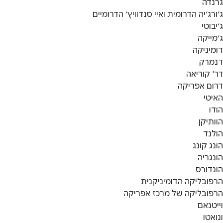
גרנדה
ג׳ורג׳יה הדרומית ואיי סנדוויץ׳ הדרומיים
ג׳יבוטי
ג׳מייקה
דומיניקה
דנמרק
דר' קוריאה
דרום אפריקה
האיטי
הודו
הוותיקן
הולנד
הונג קונג
הונגריה
הונדורס
הרפובליקה הדומיניקנית
הרפובליקה של מרכז אפריקה
וייטנאם
ונואטו