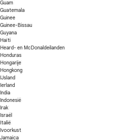
Guam
Guatemala
Guinee
Guinee-Bissau
Guyana
Haïti
Heard- en McDonaldeilanden
Honduras
Hongarije
Hongkong
IJsland
Ierland
India
Indonesië
Irak
Israël
Italië
Ivoorkust
Jamaica