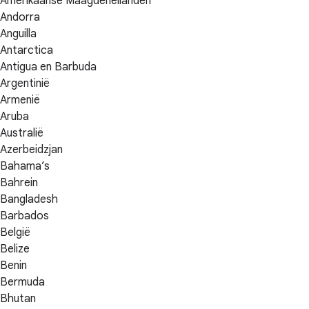
Amerikaanse Maagdeneilanden
Andorra
Anguilla
Antarctica
Antigua en Barbuda
Argentinië
Armenië
Aruba
Australië
Azerbeidzjan
Bahama’s
Bahrein
Bangladesh
Barbados
België
Belize
Benin
Bermuda
Bhutan