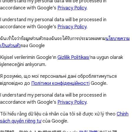
I understand my personal data will be processed in
accordance with Google’s
Privacy Policy
.
I understand my personal data will be processed in
accordance with Google’s
Privacy Policy
.
ฉันเข้าใจว่าข้อมูลส่วนตัวของฉันจะได้รับการประมวลผลตาม
นโยบายความ
เป็นส่วนตัว
ของ Google
Kişisel verilerimin Google'ın
Gizlilik Politikası
'na uygun olarak
işleneceğini anlıyorum.
Я розумію, що мої персональні дані оброблятимуться
відповідно до
Політики конфіденційності
Google.
I understand my personal data will be processed in
accordance with Google’s
Privacy Policy
.
Tôi hiểu rằng dữ liệu cá nhân của tôi sẽ được xử lý theo
Chính
sách quyền riêng tư
của Google.