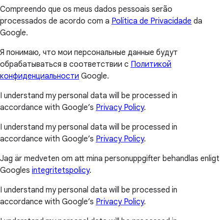
Compreendo que os meus dados pessoais serão
processados de acordo com a
Política de Privacidade
da
Google.
Я понимаю, что мои персональные данные будут
обрабатываться в соответствии с
Политикой
конфиденциальности
Google.
I understand my personal data will be processed in
accordance with Google’s
Privacy Policy
.
I understand my personal data will be processed in
accordance with Google’s
Privacy Policy
.
Jag är medveten om att mina personuppgifter behandlas enligt
Googles
integritetspolicy
.
I understand my personal data will be processed in
accordance with Google’s
Privacy Policy
.