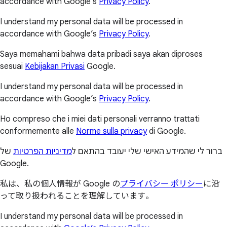
accordance with Google’s
Privacy Policy
.
I understand my personal data will be processed in
accordance with Google’s
Privacy Policy
.
Saya memahami bahwa data pribadi saya akan diproses
sesuai
Kebijakan Privasi
Google.
I understand my personal data will be processed in
accordance with Google’s
Privacy Policy
.
Ho compreso che i miei dati personali verranno trattati
conformemente alle
Norme sulla privacy
di Google.
ברור לי שהמידע האישי שלי יעובד בהתאם ל
מדיניות הפרטיות
של
Google.
私は、私の個人情報が Google の
プライバシー ポリシー
に沿
って取り扱われることを理解しています。
I understand my personal data will be processed in