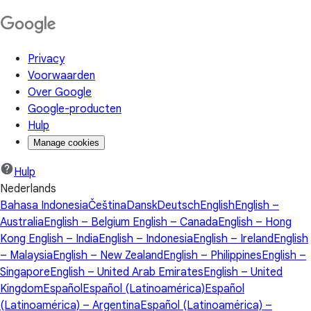
Privacy
Voorwaarden
Over Google
Google-producten
Hulp
Manage cookies
Hulp
Nederlands
Bahasa Indonesia
Čeština
Dansk
Deutsch
English
English –
Australia
English – Belgium
English – Canada
English – Hong
Kong
English – India
English – Indonesia
English – Ireland
English
– Malaysia
English – New Zealand
English – Philippines
English –
Singapore
English – United Arab Emirates
English – United
Kingdom
Español
Español (Latinoamérica)
Español
(Latinoamérica) – Argentina
Español (Latinoamérica) –