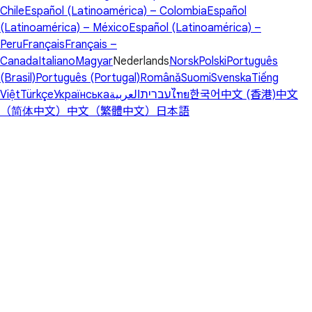
Chile
Español (Latinoamérica) – Colombia
Español
(Latinoamérica) – México
Español (Latinoamérica) –
Peru
Français
Français –
Canada
Italiano
Magyar
Nederlands
Norsk
Polski
Português
(Brasil)
Português (Portugal)
Română
Suomi
Svenska
Tiếng
Việt
Türkçe
Українська
العربية
עברית
ไทย
한국어
中文 (香港)
中文
（简体中文）
中文（繁體中文）
日本語