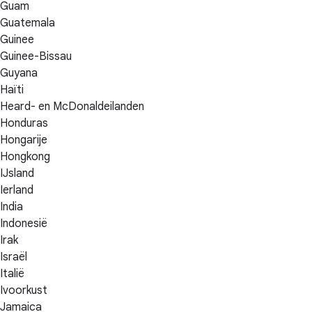
Guam
Guatemala
Guinee
Guinee-Bissau
Guyana
Haïti
Heard- en McDonaldeilanden
Honduras
Hongarije
Hongkong
IJsland
Ierland
India
Indonesië
Irak
Israël
Italië
Ivoorkust
Jamaica