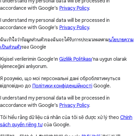
I understand my personal data will be processed in
accordance with Google’s
Privacy Policy
.
I understand my personal data will be processed in
accordance with Google’s
Privacy Policy
.
ฉันเข้าใจว่าข้อมูลส่วนตัวของฉันจะได้รับการประมวลผลตาม
นโยบายความ
เป็นส่วนตัว
ของ Google
Kişisel verilerimin Google'ın
Gizlilik Politikası
'na uygun olarak
işleneceğini anlıyorum.
Я розумію, що мої персональні дані оброблятимуться
відповідно до
Політики конфіденційності
Google.
I understand my personal data will be processed in
accordance with Google’s
Privacy Policy
.
Tôi hiểu rằng dữ liệu cá nhân của tôi sẽ được xử lý theo
Chính
sách quyền riêng tư
của Google.