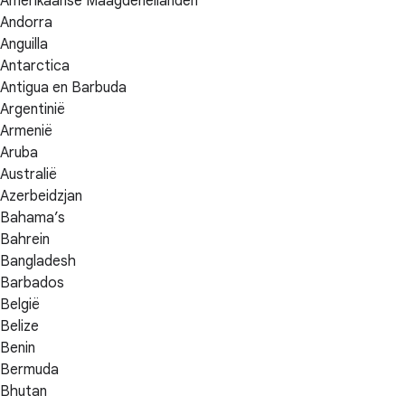
Amerikaanse Maagdeneilanden
Andorra
Anguilla
Antarctica
Antigua en Barbuda
Argentinië
Armenië
Aruba
Australië
Azerbeidzjan
Bahama’s
Bahrein
Bangladesh
Barbados
België
Belize
Benin
Bermuda
Bhutan