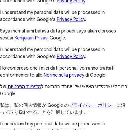
accordance with Google’s
Privacy Policy
.
I understand my personal data will be processed in
accordance with Google’s
Privacy Policy
.
Saya memahami bahwa data pribadi saya akan diproses
sesuai
Kebijakan Privasi
Google.
I understand my personal data will be processed in
accordance with Google’s
Privacy Policy
.
Ho compreso che i miei dati personali verranno trattati
conformemente alle
Norme sulla privacy
di Google.
ברור לי שהמידע האישי שלי יעובד בהתאם ל
מדיניות הפרטיות
של
Google.
私は、私の個人情報が Google の
プライバシー ポリシー
に沿
って取り扱われることを理解しています。
I understand my personal data will be processed in