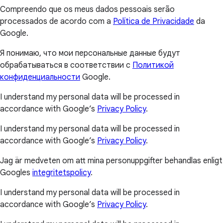
Compreendo que os meus dados pessoais serão
processados de acordo com a
Política de Privacidade
da
Google.
Я понимаю, что мои персональные данные будут
обрабатываться в соответствии с
Политикой
конфиденциальности
Google.
I understand my personal data will be processed in
accordance with Google’s
Privacy Policy
.
I understand my personal data will be processed in
accordance with Google’s
Privacy Policy
.
Jag är medveten om att mina personuppgifter behandlas enligt
Googles
integritetspolicy
.
I understand my personal data will be processed in
accordance with Google’s
Privacy Policy
.