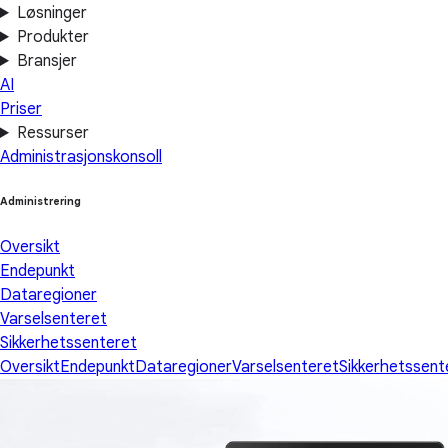
Løsninger
Produkter
Bransjer
AI
Priser
Ressurser
Administrasjonskonsoll
Administrering
Oversikt
Endepunkt
Dataregioner
Varselsenteret
Sikkerhetssenteret
Oversikt
Endepunkt
Dataregioner
Varselsenteret
Sikkerhetssent