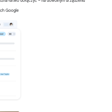
żna łatwo dołączyć – na dowolnym urządzeniu
ach Google