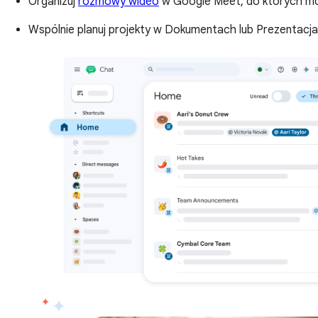
Organizuj
rozmowy wideo
w Google Meet, do których mo
Wspólnie planuj projekty w Dokumentach lub Prezentacj