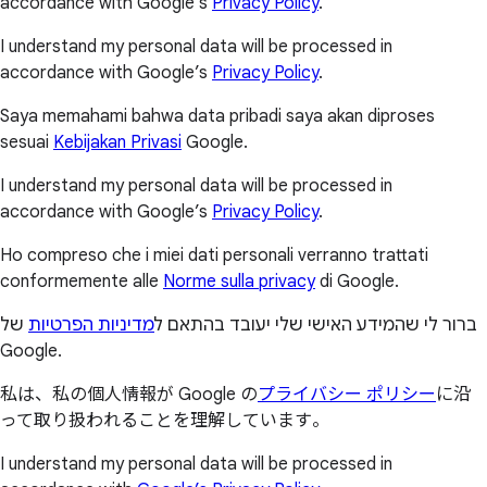
accordance with Google’s
Privacy Policy
.
I understand my personal data will be processed in
accordance with Google’s
Privacy Policy
.
Saya memahami bahwa data pribadi saya akan diproses
sesuai
Kebijakan Privasi
Google.
I understand my personal data will be processed in
accordance with Google’s
Privacy Policy
.
Ho compreso che i miei dati personali verranno trattati
conformemente alle
Norme sulla privacy
di Google.
ברור לי שהמידע האישי שלי יעובד בהתאם ל
מדיניות הפרטיות
של
Google.
私は、私の個人情報が Google の
プライバシー ポリシー
に沿
って取り扱われることを理解しています。
I understand my personal data will be processed in