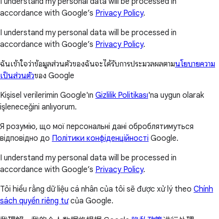
I understand my personal data will be processed in
accordance with Google’s
Privacy Policy
.
I understand my personal data will be processed in
accordance with Google’s
Privacy Policy
.
ฉันเข้าใจว่าข้อมูลส่วนตัวของฉันจะได้รับการประมวลผลตาม
นโยบายความ
เป็นส่วนตัว
ของ Google
Kişisel verilerimin Google'ın
Gizlilik Politikası
'na uygun olarak
işleneceğini anlıyorum.
Я розумію, що мої персональні дані оброблятимуться
відповідно до
Політики конфіденційності
Google.
I understand my personal data will be processed in
accordance with Google’s
Privacy Policy
.
Tôi hiểu rằng dữ liệu cá nhân của tôi sẽ được xử lý theo
Chính
sách quyền riêng tư
của Google.