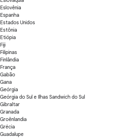
Eslováquia
Eslovênia
Espanha
Estados Unidos
Estônia
Etiópia
Fiji
Filipinas
Finlândia
França
Gabão
Gana
Geórgia
Geórgia do Sul e Ilhas Sandwich do Sul
Gibraltar
Granada
Groênlandia
Grécia
Guadalupe