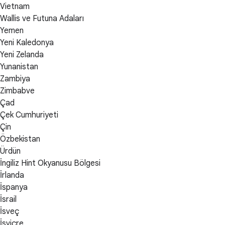
Vietnam
Wallis ve Futuna Adaları
Yemen
Yeni Kaledonya
Yeni Zelanda
Yunanistan
Zambiya
Zimbabve
Çad
Çek Cumhuriyeti
Çin
Özbekistan
Ürdün
İngiliz Hint Okyanusu Bölgesi
İrlanda
İspanya
İsrail
İsveç
İsviçre