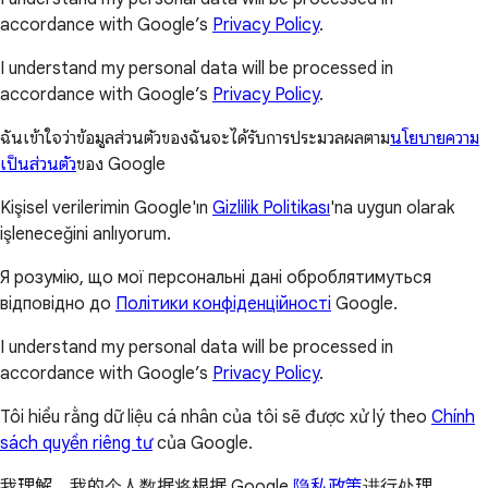
accordance with Google’s
Privacy Policy
.
I understand my personal data will be processed in
accordance with Google’s
Privacy Policy
.
ฉันเข้าใจว่าข้อมูลส่วนตัวของฉันจะได้รับการประมวลผลตาม
นโยบายความ
เป็นส่วนตัว
ของ Google
Kişisel verilerimin Google'ın
Gizlilik Politikası
'na uygun olarak
işleneceğini anlıyorum.
Я розумію, що мої персональні дані оброблятимуться
відповідно до
Політики конфіденційності
Google.
I understand my personal data will be processed in
accordance with Google’s
Privacy Policy
.
Tôi hiểu rằng dữ liệu cá nhân của tôi sẽ được xử lý theo
Chính
sách quyền riêng tư
của Google.
我理解，我的个人数据将根据 Google
隐私政策
进行处理。