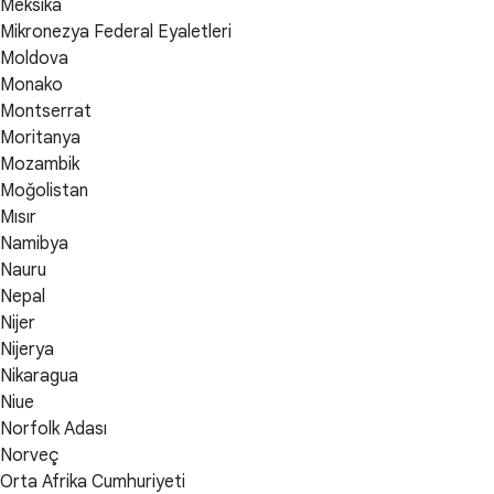
Meksika
Mikronezya Federal Eyaletleri
Moldova
Monako
Montserrat
Moritanya
Mozambik
Moğolistan
Mısır
Namibya
Nauru
Nepal
Nijer
Nijerya
Nikaragua
Niue
Norfolk Adası
Norveç
Orta Afrika Cumhuriyeti