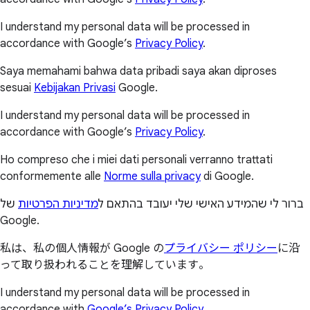
I understand my personal data will be processed in
accordance with Google’s
Privacy Policy
.
Saya memahami bahwa data pribadi saya akan diproses
sesuai
Kebijakan Privasi
Google.
I understand my personal data will be processed in
accordance with Google’s
Privacy Policy
.
Ho compreso che i miei dati personali verranno trattati
conformemente alle
Norme sulla privacy
di Google.
ברור לי שהמידע האישי שלי יעובד בהתאם ל
מדיניות הפרטיות
של
Google.
私は、私の個人情報が Google の
プライバシー ポリシー
に沿
って取り扱われることを理解しています。
I understand my personal data will be processed in
accordance with
Google’s Privacy Policy
.