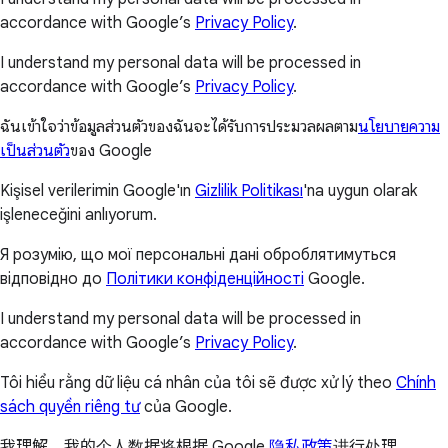
accordance with Google’s
Privacy Policy
.
I understand my personal data will be processed in
accordance with Google’s
Privacy Policy
.
ฉันเข้าใจว่าข้อมูลส่วนตัวของฉันจะได้รับการประมวลผลตาม
นโยบายความ
เป็นส่วนตัว
ของ Google
Kişisel verilerimin Google'ın
Gizlilik Politikası
'na uygun olarak
işleneceğini anlıyorum.
Я розумію, що мої персональні дані оброблятимуться
відповідно до
Політики конфіденційності
Google.
I understand my personal data will be processed in
accordance with Google’s
Privacy Policy
.
Tôi hiểu rằng dữ liệu cá nhân của tôi sẽ được xử lý theo
Chính
sách quyền riêng tư
của Google.
我理解，我的个人数据将根据 Google
隐私政策
进行处理。