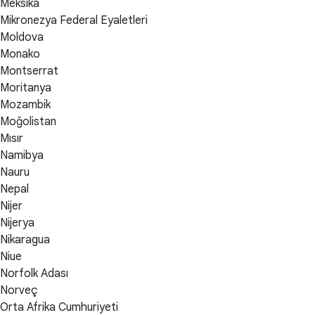
Meksika
Mikronezya Federal Eyaletleri
Moldova
Monako
Montserrat
Moritanya
Mozambik
Moğolistan
Mısır
Namibya
Nauru
Nepal
Nijer
Nijerya
Nikaragua
Niue
Norfolk Adası
Norveç
Orta Afrika Cumhuriyeti