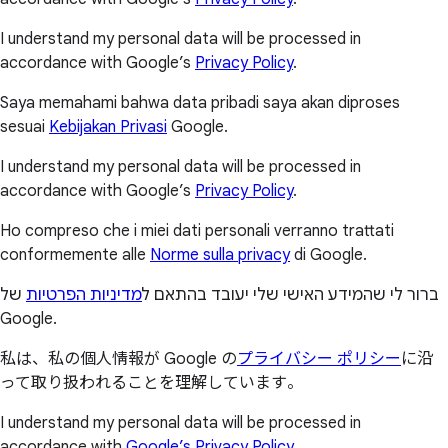
I understand my personal data will be processed in
accordance with Google’s
Privacy Policy
.
Saya memahami bahwa data pribadi saya akan diproses
sesuai
Kebijakan Privasi
Google.
I understand my personal data will be processed in
accordance with Google’s
Privacy Policy
.
Ho compreso che i miei dati personali verranno trattati
conformemente alle
Norme sulla privacy
di Google.
ברור לי שהמידע האישי שלי יעובד בהתאם ל
מדיניות הפרטיות
של
Google.
私は、私の個人情報が Google の
プライバシー ポリシー
に沿
って取り扱われることを理解しています。
I understand my personal data will be processed in
accordance with
Google’s Privacy Policy
.