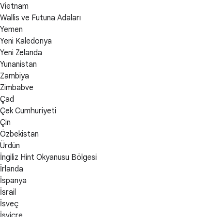
Vietnam
Wallis ve Futuna Adaları
Yemen
Yeni Kaledonya
Yeni Zelanda
Yunanistan
Zambiya
Zimbabve
Çad
Çek Cumhuriyeti
Çin
Özbekistan
Ürdün
İngiliz Hint Okyanusu Bölgesi
İrlanda
İspanya
İsrail
İsveç
İsviçre