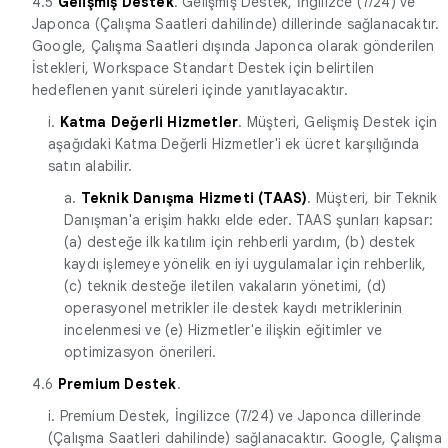
4.5
Gelişmiş Destek
. Gelişmiş Destek, İngilizce (7/24) ve
Japonca (Çalışma Saatleri dahilinde) dillerinde sağlanacaktır.
Google, Çalışma Saatleri dışında Japonca olarak gönderilen
İstekleri, Workspace Standart Destek için belirtilen
hedeflenen yanıt süreleri içinde yanıtlayacaktır.
i.
Katma Değerli Hizmetler
. Müşteri, Gelişmiş Destek için
aşağıdaki Katma Değerli Hizmetler'i ek ücret karşılığında
satın alabilir.
a.
Teknik Danışma Hizmeti (TAAS)
. Müşteri, bir Teknik
Danışman'a erişim hakkı elde eder. TAAS şunları kapsar:
(a) desteğe ilk katılım için rehberli yardım, (b) destek
kaydı işlemeye yönelik en iyi uygulamalar için rehberlik,
(c) teknik desteğe iletilen vakaların yönetimi, (d)
operasyonel metrikler ile destek kaydı metriklerinin
incelenmesi ve (e) Hizmetler'e ilişkin eğitimler ve
optimizasyon önerileri.
4.6
Premium Destek
.
i. Premium Destek, İngilizce (7/24) ve Japonca dillerinde
(Çalışma Saatleri dahilinde) sağlanacaktır. Google, Çalışma