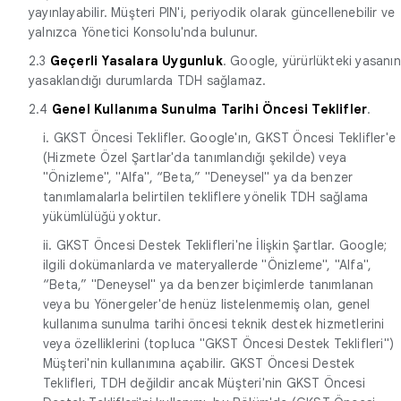
yayınlayabilir. Müşteri PIN'i, periyodik olarak güncellenebilir ve
yalnızca Yönetici Konsolu'nda bulunur.
2.3
Geçerli Yasalara Uygunluk
. Google, yürürlükteki yasanın
yasaklandığı durumlarda TDH sağlamaz.
2.4
Genel Kullanıma Sunulma Tarihi Öncesi Teklifler
.
i. GKST Öncesi Teklifler. Google'ın, GKST Öncesi Teklifler'e
(Hizmete Özel Şartlar'da tanımlandığı şekilde) veya
"Önizleme", "Alfa", “Beta,” "Deneysel" ya da benzer
tanımlamalarla belirtilen tekliflere yönelik TDH sağlama
yükümlülüğü yoktur.
ii. GKST Öncesi Destek Teklifleri'ne İlişkin Şartlar. Google;
ilgili dokümanlarda ve materyallerde "Önizleme", "Alfa",
“Beta,” "Deneysel" ya da benzer biçimlerde tanımlanan
veya bu Yönergeler'de henüz listelenmemiş olan, genel
kullanıma sunulma tarihi öncesi teknik destek hizmetlerini
veya özelliklerini (topluca "GKST Öncesi Destek Teklifleri")
Müşteri'nin kullanımına açabilir. GKST Öncesi Destek
Teklifleri, TDH değildir ancak Müşteri'nin GKST Öncesi