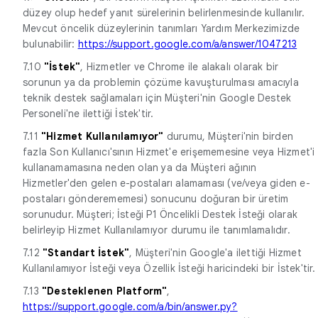
düzey olup hedef yanıt sürelerinin belirlenmesinde kullanılır.
Mevcut öncelik düzeylerinin tanımları Yardım Merkezimizde
bulunabilir:
https://support.google.com/a/answer/1047213
7.10
"İstek"
, Hizmetler ve Chrome ile alakalı olarak bir
sorunun ya da problemin çözüme kavuşturulması amacıyla
teknik destek sağlamaları için Müşteri'nin Google Destek
Personeli'ne ilettiği İstek'tir.
7.11
"Hizmet Kullanılamıyor"
durumu, Müşteri'nin birden
fazla Son Kullanıcı'sının Hizmet'e erişememesine veya Hizmet'i
kullanamamasına neden olan ya da Müşteri ağının
Hizmetler'den gelen e-postaları alamaması (ve/veya giden e-
postaları gönderememesi) sonucunu doğuran bir üretim
sorunudur. Müşteri; İsteği P1 Öncelikli Destek İsteği olarak
belirleyip Hizmet Kullanılamıyor durumu ile tanımlamalıdır.
7.12
"Standart İstek"
, Müşteri'nin Google'a ilettiği Hizmet
Kullanılamıyor İsteği veya Özellik İsteği haricindeki bir İstek'tir.
7.13
"Desteklenen Platform"
,
https://support.google.com/a/bin/answer.py?