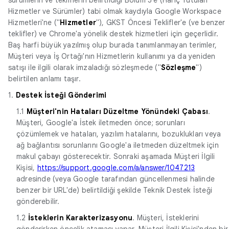
Hizmetler ve Sürümler) tabi olmak kaydıyla Google Workspace
Hizmetleri'ne ("
Hizmetler
"), GKST Öncesi Teklifler'e (ve benzer
teklifler) ve Chrome'a yönelik destek hizmetleri için geçerlidir.
Baş harfi büyük yazılmış olup burada tanımlanmayan terimler,
Müşteri veya İş Ortağı'nın Hizmetlerin kullanımı ya da yeniden
satışı ile ilgili olarak imzaladığı sözleşmede ("
Sözleşme
")
belirtilen anlamı taşır.
1.
Destek İsteği Gönderimi
1.1
Müşteri'nin Hataları Düzeltme Yönündeki Çabası
.
Müşteri, Google'a İstek iletmeden önce; sorunları
çözümlemek ve hataları, yazılım hatalarını, bozuklukları veya
ağ bağlantısı sorunlarını Google'a iletmeden düzeltmek için
makul çabayı gösterecektir. Sonraki aşamada Müşteri İlgili
Kişisi,
https://support.google.com/a/answer/1047213
adresinde (veya Google tarafından güncellenmesi halinde
benzer bir URL'de) belirtildiği şekilde Teknik Destek İsteği
gönderebilir.
1.2
İsteklerin Karakterizasyonu
. Müşteri, İsteklerini
gönderirken öncelik ataması yapar. Müşteri İlgili Kişisi'nden bir