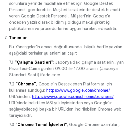
sorunlara yerinde müdahale etmek için Google Destek
Personeli gönderebilir. Müşteri tesislerinde destek hizmeti
veren Google Destek Personeli, Müşteri'nin Google'a
önceden yazılı olarak bildirmiş olduğu makul şirket içi
politikalarına ve prosedürlerine uygun hareket edecektir.
7.
Tanımlar
Bu Yönergeler'in amacı doğrultusunda, büyük harfle yazılan
aşağıdaki terimler şu anlamları taşır:
7.1
"Çalışma Saatleri"
; Japonya'daki çalışma saatlerini, yani
Pazartesi-Cuma günleri 09:00 ile 17:00 arasını (Japonya
Standart Saati) ifade eder.
7.2
"Chrome"
, Google'ın Desteklenen Platformlar için
kullanıma sunduğu;
https://www.google.com/chrome/
URL'sinden,
https://www.google.com/chrome/business/
URL'sinde belirtilen MSI yükleyicisinden veya Google'ın
sağlayabileceği başka bir URL'den indirilebilen Chrome web
tarayıcısıdır.
7.3
"Chrome Temel İşlevleri"
; Google Chrome uzantıları,