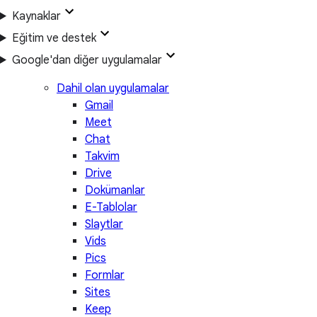
Kaynaklar
Eğitim ve destek
Google'dan diğer uygulamalar
Dahil olan uygulamalar
Gmail
Meet
Chat
Takvim
Drive
Dokümanlar
E-Tablolar
Slaytlar
Vids
Pics
Formlar
Sites
Keep