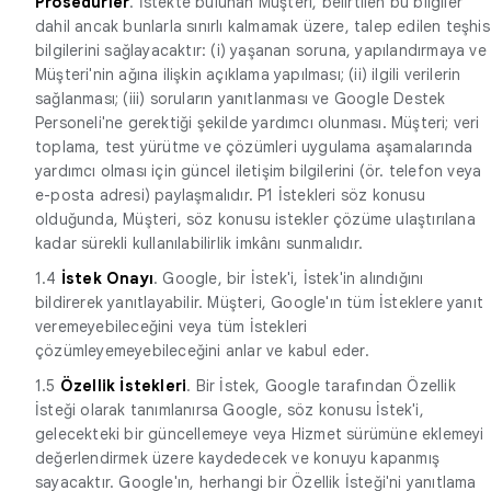
Prosedürler
. İstekte bulunan Müşteri, belirtilen bu bilgiler
dahil ancak bunlarla sınırlı kalmamak üzere, talep edilen teşhis
bilgilerini sağlayacaktır: (i) yaşanan soruna, yapılandırmaya ve
Müşteri'nin ağına ilişkin açıklama yapılması; (ii) ilgili verilerin
sağlanması; (iii) soruların yanıtlanması ve Google Destek
Personeli'ne gerektiği şekilde yardımcı olunması. Müşteri; veri
toplama, test yürütme ve çözümleri uygulama aşamalarında
yardımcı olması için güncel iletişim bilgilerini (ör. telefon veya
e-posta adresi) paylaşmalıdır. P1 İstekleri söz konusu
olduğunda, Müşteri, söz konusu istekler çözüme ulaştırılana
kadar sürekli kullanılabilirlik imkânı sunmalıdır.
1.4
İstek Onayı
. Google, bir İstek'i, İstek'in alındığını
bildirerek yanıtlayabilir. Müşteri, Google'ın tüm İsteklere yanıt
veremeyebileceğini veya tüm İstekleri
çözümleyemeyebileceğini anlar ve kabul eder.
1.5
Özellik İstekleri
. Bir İstek, Google tarafından Özellik
İsteği olarak tanımlanırsa Google, söz konusu İstek'i,
gelecekteki bir güncellemeye veya Hizmet sürümüne eklemeyi
değerlendirmek üzere kaydedecek ve konuyu kapanmış
sayacaktır. Google'ın, herhangi bir Özellik İsteği'ni yanıtlama