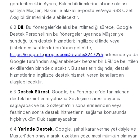
gönderilecektir. Ayrıca, Bakım bildirimlerine abone olması
şartıyla Müşteri, Bakım ile alakalı e-posta ve/veya RSS Özet
Akışı bildirimlerini de alabilecektir.
6.2
Dil
. Bu Yönergeler'de aksi belirtilmediği sürece, Google
Destek Personeli'nin bu Yönergeler uyarınca Müşteri'ye
sunduğu tüm destek hizmetleri; İngilizce dilinde veya
(listelenen saatlerde) bu Yönergeler'de,
https://support.google.com/a/table/3247295
adresinde ya da
Google tarafından sağlanabilecek benzer bir URL'de belirtilen
ek dillerden birinde olacaktır. Bu saatlerin dışında, destek
hizmetlerine İngilizce destek hizmeti veren kanallardan
ulaşılabilecektir.
6.3
Destek Süresi
. Google, bu Yönergeler'de tanımlanan
destek hizmetlerini yalnızca Sözleşme süresi boyunca
sağlayacak ve bu Sözleşme'nin sona ermesinden veya
feshinden sonra destek hizmetlerini sağlama konusunda
hiçbir yükümlülük taşımayacaktır.
6.4
Yerinde Destek
. Google, şahsi karar verme yetkisiyle ve
Müşteri'den onay alarak, uzaktan çözülmesi mümkün olmayan