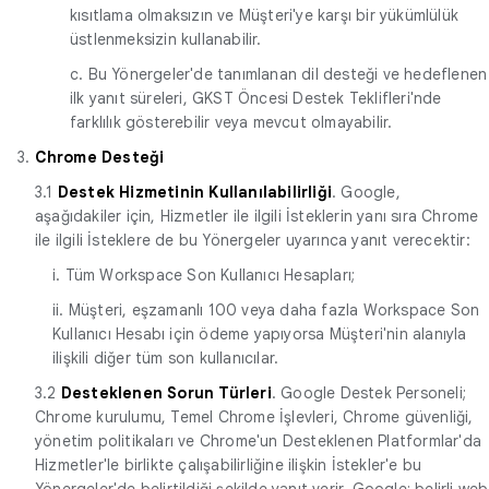
kısıtlama olmaksızın ve Müşteri'ye karşı bir yükümlülük
üstlenmeksizin kullanabilir.
c. Bu Yönergeler'de tanımlanan dil desteği ve hedeflenen
ilk yanıt süreleri, GKST Öncesi Destek Teklifleri'nde
farklılık gösterebilir veya mevcut olmayabilir.
3.
Chrome Desteği
3.1
Destek Hizmetinin Kullanılabilirliği
. Google,
aşağıdakiler için, Hizmetler ile ilgili İsteklerin yanı sıra Chrome
ile ilgili İsteklere de bu Yönergeler uyarınca yanıt verecektir:
i. Tüm Workspace Son Kullanıcı Hesapları;
ii. Müşteri, eşzamanlı 100 veya daha fazla Workspace Son
Kullanıcı Hesabı için ödeme yapıyorsa Müşteri'nin alanıyla
ilişkili diğer tüm son kullanıcılar.
3.2
Desteklenen Sorun Türleri
. Google Destek Personeli;
Chrome kurulumu, Temel Chrome İşlevleri, Chrome güvenliği,
yönetim politikaları ve Chrome'un Desteklenen Platformlar'da
Hizmetler'le birlikte çalışabilirliğine ilişkin İstekler'e bu
Yönergeler'de belirtildiği şekilde yanıt verir. Google; belirli web