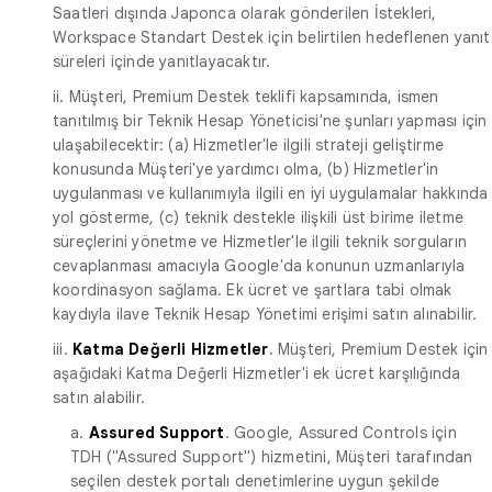
Saatleri dışında Japonca olarak gönderilen İstekleri,
Workspace Standart Destek için belirtilen hedeflenen yanıt
süreleri içinde yanıtlayacaktır.
ii. Müşteri, Premium Destek teklifi kapsamında, ismen
tanıtılmış bir Teknik Hesap Yöneticisi'ne şunları yapması için
ulaşabilecektir: (a) Hizmetler'le ilgili strateji geliştirme
konusunda Müşteri'ye yardımcı olma, (b) Hizmetler'in
uygulanması ve kullanımıyla ilgili en iyi uygulamalar hakkında
yol gösterme, (c) teknik destekle ilişkili üst birime iletme
süreçlerini yönetme ve Hizmetler'le ilgili teknik sorguların
cevaplanması amacıyla Google'da konunun uzmanlarıyla
koordinasyon sağlama. Ek ücret ve şartlara tabi olmak
kaydıyla ilave Teknik Hesap Yönetimi erişimi satın alınabilir.
iii.
Katma Değerli Hizmetler
. Müşteri, Premium Destek için
aşağıdaki Katma Değerli Hizmetler'i ek ücret karşılığında
satın alabilir.
a.
Assured Support
. Google, Assured Controls için
TDH ("Assured Support") hizmetini, Müşteri tarafından
seçilen destek portalı denetimlerine uygun şekilde