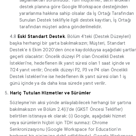
destek planına göre Google Workspace desteğinden
yararlanma hakkına sahip olsalar da İş Ortağı Tarafından
Sunulan Destek teklifiyle ilgili destek kayıtları, İş Ortağı
tarafından müşteri adına gönderilmelidir.
4.8
Eski Standart Destek
. Bölüm 4'teki (Destek Düzeyleri)
başka herhangi bir şarta bakılmaksızın; Müşteri, Standart
Destek'e 6 Ekim 2020'den önce kaydolduysa aşağıdaki şartlar
geçerli olacaktır: Öncelik düzeyi P1 olan Öncelikli Destek
İstekleri'ne, hedeflenen ilk yanıt süresi olan 1 saat içinde ve
7/24 yanıt verilir; Öncelik düzeyi P2, P3 ve P4 olan Öncelikli
Destek İstekleri'ne ise hedeflenen ilk yanıt süresi olan 1 iş
günü içinde ya da daha kısa sürede yanıt verilir.
5.
Hariç Tutulan Hizmetler ve Sürümler
Sözleşme'nin aksi yönde anlaşılabilecek herhangi bir şartına
bakılmaksızın ve Bölüm 2.4(i)'de (GKST Öncesi Teklifler)
belirtilen istisnaya ek olarak: (i) Google, aşağıdaki hizmet
veya sürümlerin hiçbiri için TDH sunmaz: Chrome
Senkronizasyonu (Google Workspace for Education'ın
herhangi bir sürümüne dahil edildiğinde), Google Workspace