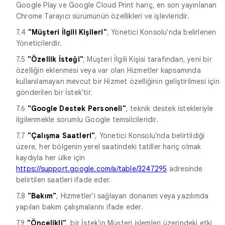
Google Play ve Google Cloud Print hariç, en son yayınlanan
Chrome Tarayıcı sürümünün özellikleri ve işlevleridir.
7.4
"Müşteri İlgili Kişileri"
, Yönetici Konsolu'nda belirlenen
Yöneticilerdir.
7.5
"Özellik İsteği"
; Müşteri İlgili Kişisi tarafından, yeni bir
özelliğin eklenmesi veya var olan Hizmetler kapsamında
kullanılamayan mevcut bir Hizmet özelliğinin geliştirilmesi için
gönderilen bir İstek'tir.
7.6
"Google Destek Personeli"
, teknik destek istekleriyle
ilgilenmekle sorumlu Google temsilcileridir.
7.7
"Çalışma Saatleri"
, Yönetici Konsolu'nda belirtildiği
üzere, her bölgenin yerel saatindeki tatiller hariç olmak
kaydıyla her ülke için
https://support.google.com/a/table/3247295
adresinde
belirtilen saatleri ifade eder.
7.8
"Bakım"
, Hizmetler'i sağlayan donanım veya yazılımda
yapılan bakım çalışmalarını ifade eder.
7.9
"Öncelikli"
, bir İstek'in Müşteri işlemleri üzerindeki etki