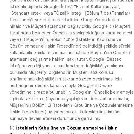
İstek alındığında Google, İstek'i "Hizmet Kullanılamıyor",
"Standart İstek" veya "Özellik İsteği" [Bölüm 7'de (Tanımlar)
tanımlandığı şekilde] olarak belirler. Google'ın bu kararı
nihaidir ve Müşteri açısından bağlayıcıdır. Google; (i) Müşteri
tarafından belirlenen Öncelik'in yanlış olduğuna karar vermesi
veya (ii) Müşteri'nin, Bölüm 1.3'te (İsteklerin Kabulüne ve
Çözümlenmesine İlişkin Prosedürler) belirtildiği şekilde sürekli
kullanılabilirlik imkânı sunmaması halinde Müşteri'nin Öncelikli
atamasını değiştirme hakkını saklı tutar. Google, Destek
İsteği'ne verdiği yanıtta sınıflandırma değişikliği yapılması
durumda Müşteri'yi bilgilendirir. Müşteri, söz konusu
sınıflandırma değişikliğinin tekrar gözden geçirilmesi için
herhangi bir destek kanalı yoluyla Google'ın Destek
yönetimine itirazda bulunabilir. Google'ın, Öncelik belirlemeyle
ilgili olarak fıkra (ii) uyarınca yaptığı yeniden sınıflandırmalar,
Müşteri'nin Bölüm 1.3 (İsteklerin Kabulüne ve Çözümlenmesine
İlişkin Prosedürler) uyarınca sürekli kullanılabilirlik imkânı
sunmaya devam etmesi durumunda geri alınır.
1.3
İsteklerin Kabulüne ve Çözümlenmesine İlişkin