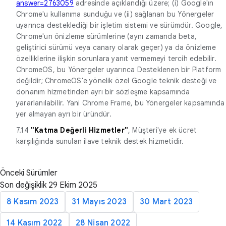
answer=2763059
adresinde açıklandığı üzere; (i) Google'ın
Chrome'u kullanıma sunduğu ve (ii) sağlanan bu Yönergeler
uyarınca desteklediği bir işletim sistemi ve sürümdür. Google,
Chrome'un önizleme sürümlerine (aynı zamanda beta,
geliştirici sürümü veya canary olarak geçer) ya da önizleme
özelliklerine ilişkin sorunlara yanıt vermemeyi tercih edebilir.
ChromeOS, bu Yönergeler uyarınca Desteklenen bir Platform
değildir; ChromeOS'e yönelik özel Google teknik desteği ve
donanım hizmetinden ayrı bir sözleşme kapsamında
yararlanılabilir. Yani Chrome Frame, bu Yönergeler kapsamında
yer almayan ayrı bir üründür.
7.14
"Katma Değerli Hizmetler"
, Müşteri'ye ek ücret
karşılığında sunulan ilave teknik destek hizmetidir.
Önceki Sürümler
Son değişiklik 29 Ekim 2025
8 Kasım 2023
31 Mayıs 2023
30 Mart 2023
14 Kasım 2022
28 Nisan 2022