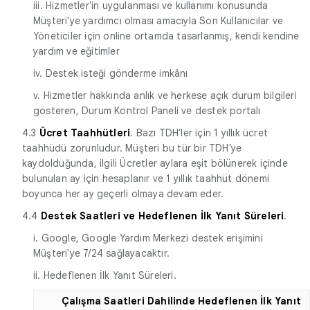
iii. Hizmetler'in uygulanması ve kullanımı konusunda
Müşteri'ye yardımcı olması amacıyla Son Kullanıcılar ve
Yöneticiler için online ortamda tasarlanmış, kendi kendine
yardım ve eğitimler
iv. Destek isteği gönderme imkânı
v. Hizmetler hakkında anlık ve herkese açık durum bilgileri
gösteren, Durum Kontrol Paneli ve destek portalı
4.3
Ücret Taahhütleri
. Bazı TDH'ler için 1 yıllık ücret
taahhüdü zorunludur. Müşteri bu tür bir TDH'ye
kaydolduğunda, ilgili Ücretler aylara eşit bölünerek içinde
bulunulan ay için hesaplanır ve 1 yıllık taahhüt dönemi
boyunca her ay geçerli olmaya devam eder.
4.4
Destek Saatleri ve Hedeflenen İlk Yanıt Süreleri
.
i. Google, Google Yardım Merkezi destek erişimini
Müşteri'ye 7/24 sağlayacaktır.
ii. Hedeflenen İlk Yanıt Süreleri.
Çalışma Saatleri Dahilinde Hedeflenen İlk Yanıt