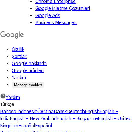
Chrome Enterprise
Google İşletme Çözümleri
Google Ads
Business Messages
Gizlilik
Şartlar
Google hakkında
Google ürünleri
Yardım
Manage cookies
Yardım
Türkçe
Bahasa Indonesia
Čeština
Dansk
Deutsch
English
English –
India
English – New Zealand
English – Singapore
English – United
Kingdom
Español
Español