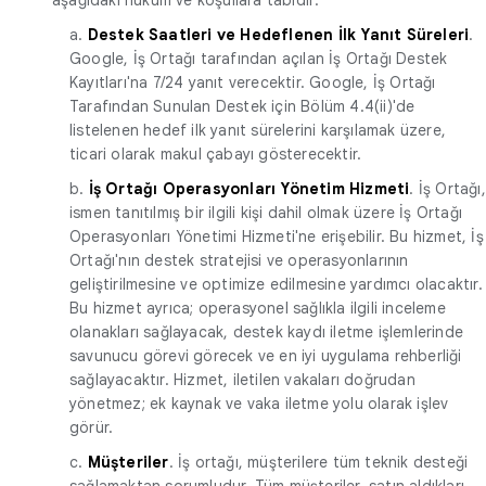
a.
Destek Saatleri ve Hedeflenen İlk Yanıt Süreleri
.
Google, İş Ortağı tarafından açılan İş Ortağı Destek
Kayıtları'na 7/24 yanıt verecektir. Google, İş Ortağı
Tarafından Sunulan Destek için Bölüm 4.4(ii)'de
listelenen hedef ilk yanıt sürelerini karşılamak üzere,
ticari olarak makul çabayı gösterecektir.
b.
İş Ortağı Operasyonları Yönetim Hizmeti
. İş Ortağı,
ismen tanıtılmış bir ilgili kişi dahil olmak üzere İş Ortağı
Operasyonları Yönetimi Hizmeti'ne erişebilir. Bu hizmet, İş
Ortağı'nın destek stratejisi ve operasyonlarının
geliştirilmesine ve optimize edilmesine yardımcı olacaktır.
Bu hizmet ayrıca; operasyonel sağlıkla ilgili inceleme
olanakları sağlayacak, destek kaydı iletme işlemlerinde
savunucu görevi görecek ve en iyi uygulama rehberliği
sağlayacaktır. Hizmet, iletilen vakaları doğrudan
yönetmez; ek kaynak ve vaka iletme yolu olarak işlev
görür.
c.
Müşteriler
. İş ortağı, müşterilere tüm teknik desteği
sağlamaktan sorumludur. Tüm müşteriler, satın aldıkları