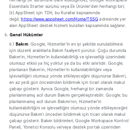
Essentials Starter sürümü veya Ek Ürünler'den herhangi biri;
(ii) AppSheet için TDH, bu Kurallar kapsamında
değil,
https://www.appsheet.com/Home/TSSG
adresinde yer
alan AppSheet destek hizmeti kuralları kapsamında sağlanır.
6.
Genel Hükümler
6.1
Bakım
. Google, Hizmetler'in en iyi şekilde sunulabilmesi
için düzenli aralıklarla Bakım faaliyeti yürütür. Çoğu durumda
Bakım'ın, Hizmetler'in kullanılabilirliği ve işlevselliği üzerindeki
olumsuz etkisi ya hiç yoktur ya da bu etki sınırlıdır. Google;
planlanan Bakım'ın, Hizmetler'in kullanılabilirliğini veya
işlevselliğini olumsuz yönde etkileyeceğini düşünürse Bakım'ı,
en az yedi gün öncesinden bildirmek için ticari olarak makul
çabayı gösterir. Ayrıca Google, herhangi bir zamanda
planlanmamış acil durum Bakımı gerçekleştirebilir. Google; bu
planlanmamış acil durum Bakımı'nın, Hizmetler'in
kullanılabilirliğini ve işlevselliğini olumsuz yönde etkileyeceğini
düşünürse Bakım'ı önceden bildirmek için ticari olarak makul
çabayı gösterir. Bakım bildirimleri; Google Workspace Kontrol
Paneli, Yönetici Konsolu ve/veya destek portalı üzerinden