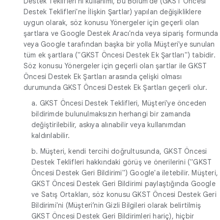
Destek Teklifleri'ni kullanımı, bu Bölüm'de (GKST Öncesi
Destek Teklifleri'ne İlişkin Şartlar) yapılan değişikliklere
uygun olarak, söz konusu Yönergeler için geçerli olan
şartlara ve Google Destek Aracı'nda veya sipariş formunda
veya Google tarafından başka bir yolla Müşteri'ye sunulan
tüm ek şartlara ("GKST Öncesi Destek Ek Şartları") tabidir.
Söz konusu Yönergeler için geçerli olan şartlar ile GKST
Öncesi Destek Ek Şartları arasında çelişki olması
durumunda GKST Öncesi Destek Ek Şartları geçerli olur.
a. GKST Öncesi Destek Teklifleri, Müşteri'ye önceden
bildirimde bulunulmaksızın herhangi bir zamanda
değiştirilebilir, askıya alınabilir veya kullanımdan
kaldırılabilir.
b. Müşteri, kendi tercihi doğrultusunda, GKST Öncesi
Destek Teklifleri hakkındaki görüş ve önerilerini ("GKST
Öncesi Destek Geri Bildirimi") Google'a iletebilir. Müşteri,
GKST Öncesi Destek Geri Bildirimi paylaştığında Google
ve Satış Ortakları, söz konusu GKST Öncesi Destek Geri
Bildirimi'ni (Müşteri’nin Gizli Bilgileri olarak belirtilmiş
GKST Öncesi Destek Geri Bildirimleri hariç), hiçbir