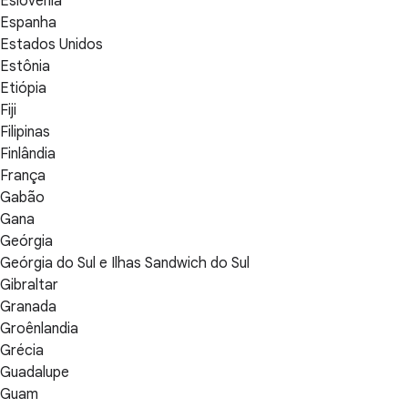
Eslovênia
Espanha
Estados Unidos
Estônia
Etiópia
Fiji
Filipinas
Finlândia
França
Gabão
Gana
Geórgia
Geórgia do Sul e Ilhas Sandwich do Sul
Gibraltar
Granada
Groênlandia
Grécia
Guadalupe
Guam