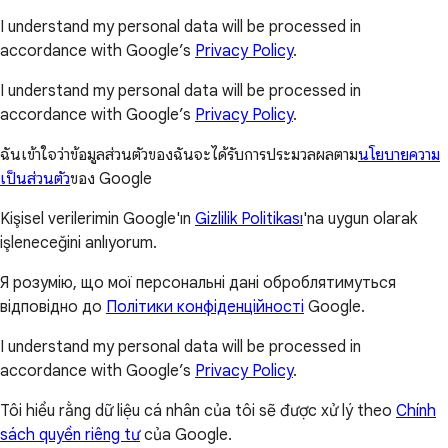
I understand my personal data will be processed in
accordance with Google’s
Privacy Policy
.
I understand my personal data will be processed in
accordance with Google’s
Privacy Policy
.
ฉันเข้าใจว่าข้อมูลส่วนตัวของฉันจะได้รับการประมวลผลตาม
นโยบายความ
เป็นส่วนตัว
ของ Google
Kişisel verilerimin Google'ın
Gizlilik Politikası
'na uygun olarak
işleneceğini anlıyorum.
Я розумію, що мої персональні дані оброблятимуться
відповідно до
Політики конфіденційності
Google.
I understand my personal data will be processed in
accordance with Google’s
Privacy Policy
.
Tôi hiểu rằng dữ liệu cá nhân của tôi sẽ được xử lý theo
Chính
sách quyền riêng tư
của Google.