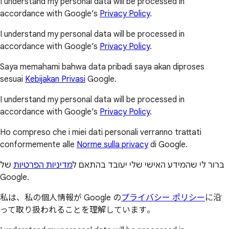
I understand my personal data will be processed in
accordance with Google’s
Privacy Policy
.
I understand my personal data will be processed in
accordance with Google’s
Privacy Policy
.
Saya memahami bahwa data pribadi saya akan diproses
sesuai
Kebijakan Privasi
Google.
I understand my personal data will be processed in
accordance with Google’s
Privacy Policy
.
Ho compreso che i miei dati personali verranno trattati
conformemente alle
Norme sulla privacy
di Google.
ברור לי שהמידע האישי שלי יעובד בהתאם ל
מדיניות הפרטיות
של
Google.
私は、私の個人情報が Google の
プライバシー ポリシー
に沿
って取り扱われることを理解しています。