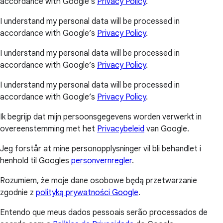
accordance with Google’s
Privacy Policy
.
I understand my personal data will be processed in
accordance with Google’s
Privacy Policy
.
I understand my personal data will be processed in
accordance with Google’s
Privacy Policy
.
I understand my personal data will be processed in
accordance with Google’s
Privacy Policy
.
Ik begrijp dat mijn persoonsgegevens worden verwerkt in
overeenstemming met het
Privacybeleid
van Google.
Jeg forstår at mine personopplysninger vil bli behandlet i
henhold til Googles
personvernregler
.
Rozumiem, że moje dane osobowe będą przetwarzanie
zgodnie z
polityką prywatności Google
.
Entendo que meus dados pessoais serão processados de