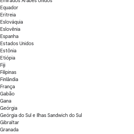
Emirados Árabes Unidos
Equador
Eritreia
Eslováquia
Eslovênia
Espanha
Estados Unidos
Estônia
Etiópia
Fiji
Filipinas
Finlândia
França
Gabão
Gana
Geórgia
Geórgia do Sul e Ilhas Sandwich do Sul
Gibraltar
Granada