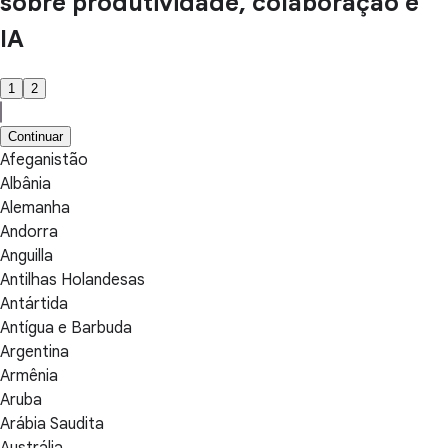
sobre produtividade, colaboração e
IA
1
2
Continuar
Afeganistão
Albânia
Alemanha
Andorra
Anguilla
Antilhas Holandesas
Antártida
Antígua e Barbuda
Argentina
Armênia
Aruba
Arábia Saudita