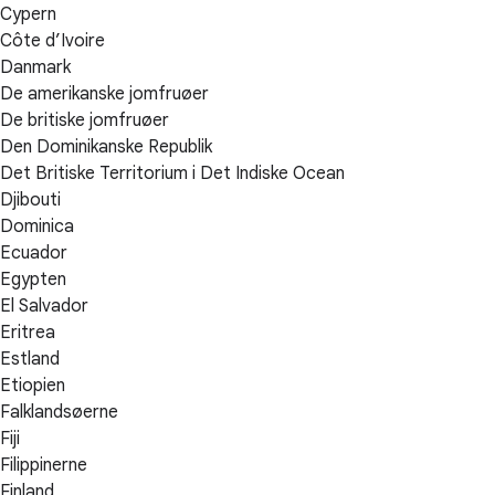
Cypern
Côte d’Ivoire
Danmark
De amerikanske jomfruøer
De britiske jomfruøer
Den Dominikanske Republik
Det Britiske Territorium i Det Indiske Ocean
Djibouti
Dominica
Ecuador
Egypten
El Salvador
Eritrea
Estland
Etiopien
Falklandsøerne
Fiji
Filippinerne
Finland