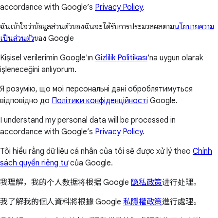
accordance with Google’s
Privacy Policy
.
ฉันเข้าใจว่าข้อมูลส่วนตัวของฉันจะได้รับการประมวลผลตาม
นโยบายความ
เป็นส่วนตัว
ของ Google
Kişisel verilerimin Google'ın
Gizlilik Politikası
'na uygun olarak
işleneceğini anlıyorum.
Я розумію, що мої персональні дані оброблятимуться
відповідно до
Політики конфіденційності
Google.
I understand my personal data will be processed in
accordance with Google’s
Privacy Policy
.
Tôi hiểu rằng dữ liệu cá nhân của tôi sẽ được xử lý theo
Chính
sách quyền riêng tư
của Google.
我理解，我的个人数据将根据 Google
隐私政策
进行处理。
我了解我的個人資料將根據 Google
私隱權政策
進行處理。