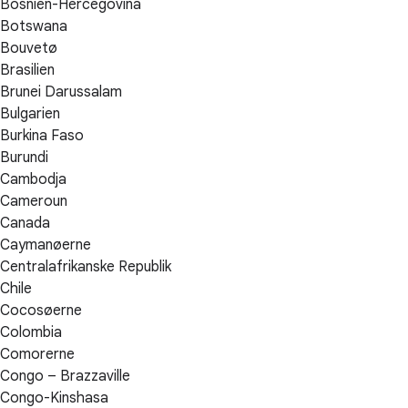
Bosnien-Hercegovina
Botswana
Bouvetø
Brasilien
Brunei Darussalam
Bulgarien
Burkina Faso
Burundi
Cambodja
Cameroun
Canada
Caymanøerne
Centralafrikanske Republik
Chile
Cocosøerne
Colombia
Comorerne
Congo – Brazzaville
Congo-Kinshasa