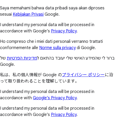
Saya memahami bahwa data pribadi saya akan diproses
sesuai
Kebijakan Privasi
Google.
I understand my personal data will be processed in
accordance with Google’s
Privacy Policy
.
Ho compreso che i miei dati personali verranno trattati
conformemente alle
Norme sulla privacy
di Google.
ברור לי שהמידע האישי שלי יעובד בהתאם ל
מדיניות הפרטיות
של
Google.
私は、私の個人情報が Google の
プライバシー ポリシー
に沿
って取り扱われることを理解しています。
I understand my personal data will be processed in
accordance with
Google’s Privacy Policy
.
I understand my personal data will be processed in
accordance with Google’s
Privacy Policy
.