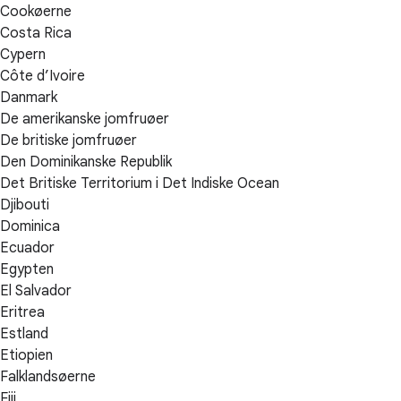
Cookøerne
Costa Rica
Cypern
Côte d’Ivoire
Danmark
De amerikanske jomfruøer
De britiske jomfruøer
Den Dominikanske Republik
Det Britiske Territorium i Det Indiske Ocean
Djibouti
Dominica
Ecuador
Egypten
El Salvador
Eritrea
Estland
Etiopien
Falklandsøerne
Fiji