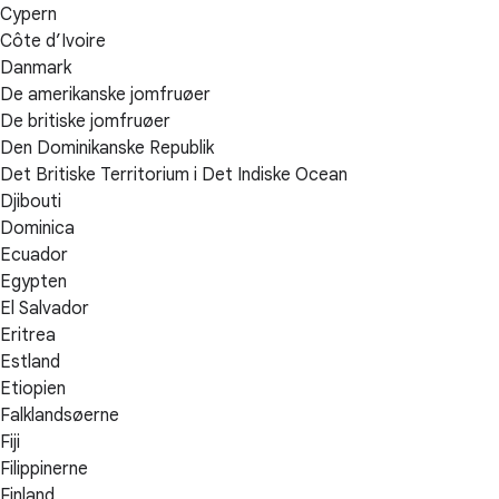
Cypern
Côte d’Ivoire
Danmark
De amerikanske jomfruøer
De britiske jomfruøer
Den Dominikanske Republik
Det Britiske Territorium i Det Indiske Ocean
Djibouti
Dominica
Ecuador
Egypten
El Salvador
Eritrea
Estland
Etiopien
Falklandsøerne
Fiji
Filippinerne
Finland