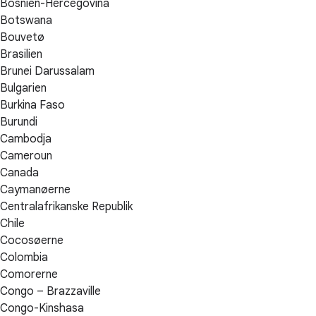
Bosnien-Hercegovina
Botswana
Bouvetø
Brasilien
Brunei Darussalam
Bulgarien
Burkina Faso
Burundi
Cambodja
Cameroun
Canada
Caymanøerne
Centralafrikanske Republik
Chile
Cocosøerne
Colombia
Comorerne
Congo – Brazzaville
Congo-Kinshasa