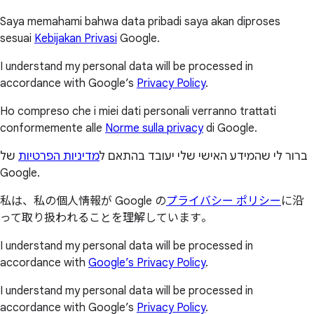
Saya memahami bahwa data pribadi saya akan diproses
sesuai
Kebijakan Privasi
Google.
I understand my personal data will be processed in
accordance with Google’s
Privacy Policy
.
Ho compreso che i miei dati personali verranno trattati
conformemente alle
Norme sulla privacy
di Google.
ברור לי שהמידע האישי שלי יעובד בהתאם ל
מדיניות הפרטיות
של
Google.
私は、私の個人情報が Google の
プライバシー ポリシー
に沿
って取り扱われることを理解しています。
I understand my personal data will be processed in
accordance with
Google’s Privacy Policy
.
I understand my personal data will be processed in
accordance with Google’s
Privacy Policy
.