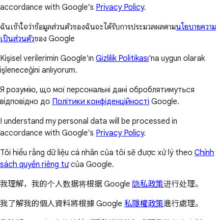
accordance with Google’s
Privacy Policy
.
ฉันเข้าใจว่าข้อมูลส่วนตัวของฉันจะได้รับการประมวลผลตาม
นโยบายความ
เป็นส่วนตัว
ของ Google
Kişisel verilerimin Google'ın
Gizlilik Politikası
'na uygun olarak
işleneceğini anlıyorum.
Я розумію, що мої персональні дані оброблятимуться
відповідно до
Політики конфіденційності
Google.
I understand my personal data will be processed in
accordance with Google’s
Privacy Policy
.
Tôi hiểu rằng dữ liệu cá nhân của tôi sẽ được xử lý theo
Chính
sách quyền riêng tư
của Google.
我理解，我的个人数据将根据 Google
隐私政策
进行处理。
我了解我的個人資料將根據 Google
私隱權政策
進行處理。