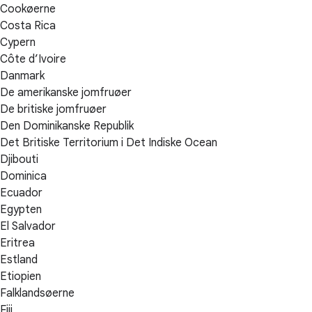
Cookøerne
Costa Rica
Cypern
Côte d’Ivoire
Danmark
De amerikanske jomfruøer
De britiske jomfruøer
Den Dominikanske Republik
Det Britiske Territorium i Det Indiske Ocean
Djibouti
Dominica
Ecuador
Egypten
El Salvador
Eritrea
Estland
Etiopien
Falklandsøerne
Fiji